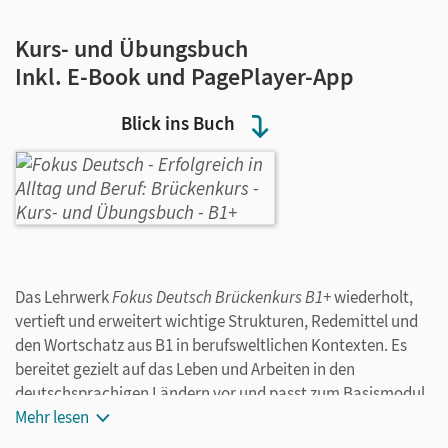
Kurs- und Übungsbuch
Inkl. E-Book und PagePlayer-App
Blick ins Buch
Das Lehrwerk
Fokus Deutsch Brückenkurs B1+
wiederholt,
vertieft und erweitert wichtige Strukturen, Redemittel und
den Wortschatz aus B1 in berufsweltlichen Kontexten. Es
bereitet gezielt auf das Leben und Arbeiten in den
deutschsprachigen Ländern vor und passt zum Basismodul
der bundesweiten berufsbezogenen
Mehr lesen
Deutschsprachförderung (DeuFöV) des Bundesamts für