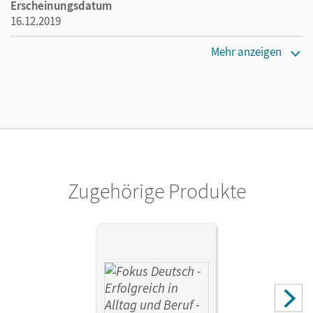
Erscheinungsdatum
16.12.2019
Maße
Mehr anzeigen
Länge: 29,8 cm, Breite: 21,1 cm, Höhe: 0,8 cm
Lizenztext
Der Freischaltcode für das E-Book ist im Buch eingedruckt.
Verlag
Cornelsen Verlag
Zugehörige Produkte
Autor/-in
Schote, Joachim; Weimann, Gunther; Maenner, Dieter