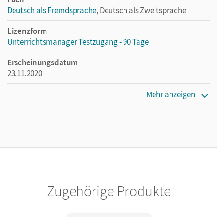
Deutsch als Fremdsprache
, Deutsch als Zweitsprache
Lizenzform
Unterrichtsmanager Testzugang - 90 Tage
Erscheinungsdatum
23.11.2020
Lizenztext
Mehr anzeigen
Kostenloser Zugang für Lehrpersonen, um den
Unterrichtsmanager 90 Tage lang zu testen.
Verlag
Cornelsen Verlag
Zugehörige Produkte