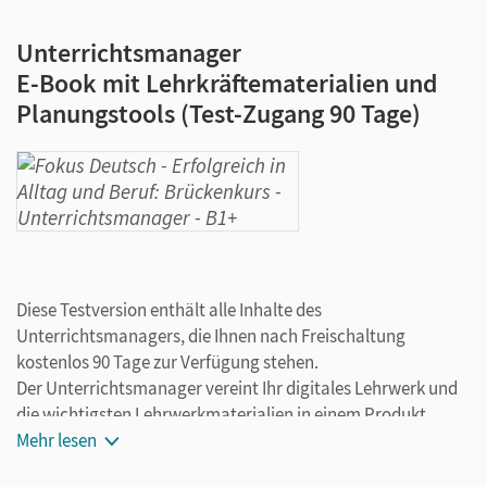
Unterrichtsmanager
E-Book mit Lehrkräftematerialien und
Planungstools (Test-Zugang 90 Tage)
Diese Testversion enthält alle Inhalte des
Unterrichtsmanagers, die Ihnen nach Freischaltung
kostenlos 90 Tage zur Verfügung stehen.
Der Unterrichtsmanager vereint Ihr digitales Lehrwerk und
die wichtigsten Lehrwerkmaterialien in einem Produkt.
Ergänzt um hilfreiche Planungstools, vereinfacht er Ihre
Mehr lesen
Unterrichtsvorbereitung enorm. Arbeiten Sie dabei flexibel