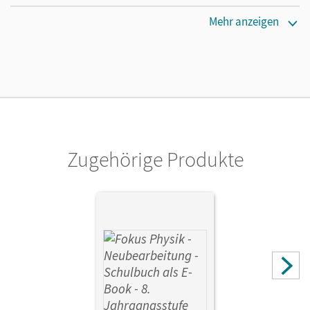
Erscheinungsdatum
Mehr anzeigen
02.08.2021
Lizenztext
Die kostengünstige Lizenz für diejenigen, die das E-Book
ein Jahr lang ergänzend zum Print-Titel nutzen möchten.
Diese Lizenz kann nur von Lehrkräften und Schulen
erworben werden.
Zugehörige Produkte
Verlag
Cornelsen Verlag
Autor/-in
Christl, Monika; Fösel, Angela; Sander, Peter; Schmalhofer,
Claus; Diehl, Bardo