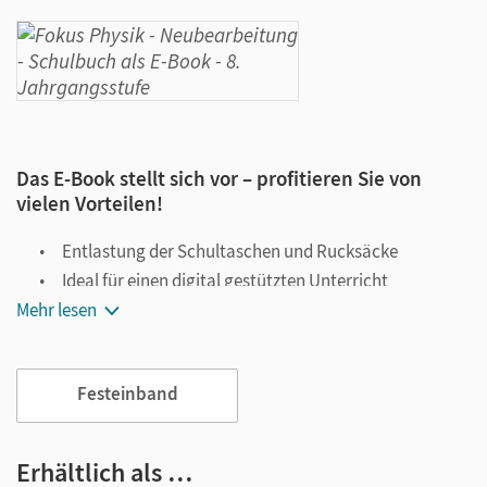
Das E-Book stellt sich vor – profitieren Sie von
vielen Vorteilen!
Entlastung der Schultaschen und Rucksäcke
Ideal für einen digital gestützten Unterricht
Mehr lesen
Notiz- und Markierungsmöglichkeit
Jederzeit unkompliziert verfügbar
Viele digitale Funktionen unterstützen das Lehren und
Festeinband
Lernen:
Notizen erstellen
Erhältlich als …