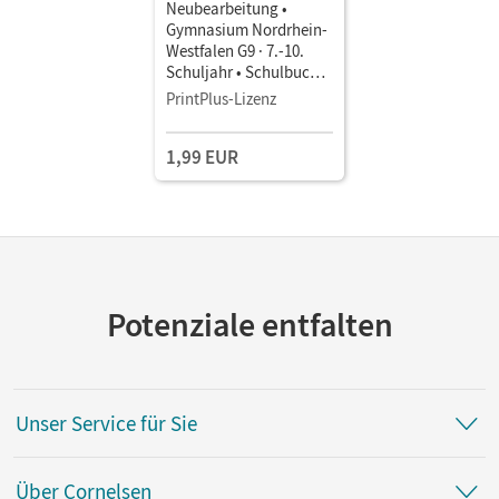
Neubearbeitung •
Gymnasium Nordrhein-
Westfalen G9 · 7.-10.
Schuljahr • Schulbuch
als E-Book
PrintPlus-Lizenz
1,99 EUR
Potenziale entfalten
Unser Service für Sie
Über Cornelsen