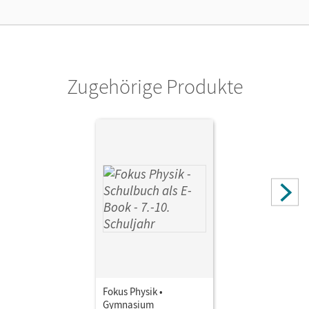
Kostenloser Zugang, um das E-Book 30 Tage lang zu testen
Verlag
Cornelsen Verlag
Zugehörige Produkte
Autor/-in
Schweitzer, Stefan; Kopte, Uwe; Backhaus, Udo;
Schlichting, Hans Joachim; Fösel, Angela; Boysen, Gerd;
Schön, Lutz-Helmut; Burzin, Stefan; Heepmann, Bernd;
Heise, Harri; Schepers, Harald; Lichtenberger, Jochim;
Wilke, Hans-Joachim
Fokus Physik •
Gymnasium