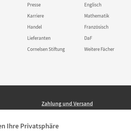
Presse
Englisch
Karriere
Mathematik
Handel
Französisch
Lieferanten
DaF
Cornelsen Stiftung
Weitere Fächer
Zahlung und Versand
Nur 2,95 EUR Versandkosten in Deutsc
en Ihre Privatsphäre
Ab 59,– EUR Bestellwert liefern wir ve