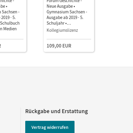
hichte -
Forum Geschichte -
Forum Ges
be •
Neue Ausgabe •
Neue Ausg
 Sachsen -
Gymnasium Sachsen -
Gymnasiu
2019 · 5.
Ausgabe ab 2019 · 5.
Ausgabe ab
• Schulbuch
Schuljahr •
Schuljahr 
en Medien
Unterrichtsmanager E-
Unterrich
Kollegiumslizenz
Einzellize
Book mit
Book mit
Lehrkräftematerialien
Lehrkräft
R
109,00 EUR
29,00 E
und Planungstools
und Planu
Rückgabe und Erstattung
Vertrag widerrufen