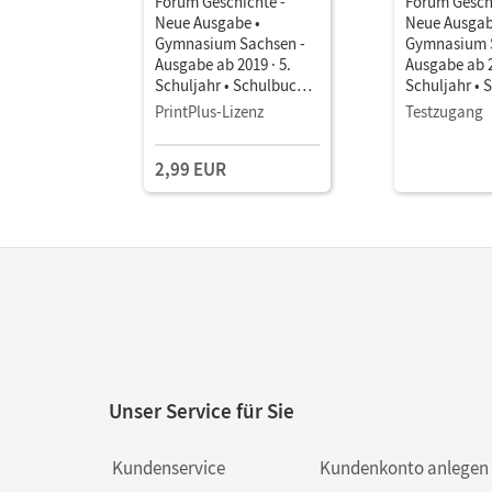
Forum Geschichte -
Forum Gesch
Neue Ausgabe •
Neue Ausgab
Gymnasium Sachsen -
Gymnasium 
Ausgabe ab 2019 · 5.
Ausgabe ab 2
Schuljahr • Schulbuch
Schuljahr • 
als E-Book Mit Medien
als E-Book M
PrintPlus-Lizenz
Testzugang
2,99 EUR
Unser Service für Sie
Kundenservice
Kundenkonto anlegen