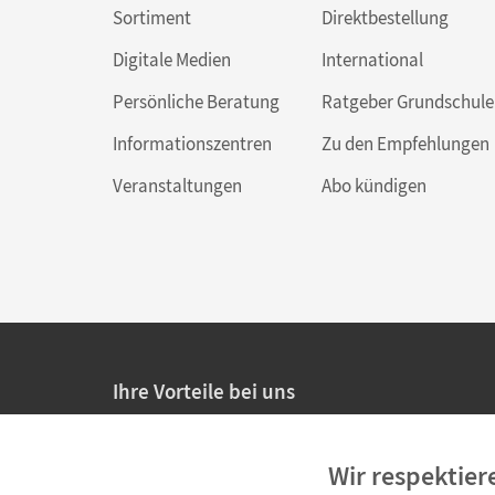
Sortiment
Direktbestellung
Digitale Medien
International
Persönliche Beratung
Ratgeber Grundschule
Informationszentren
Zu den Empfehlungen
Veranstaltungen
Abo kündigen
Ihre Vorteile bei uns
20% Prüfnachlass für Lehrkräfte
Wir respektier
Persönliche Angebote für Lehrkräfte