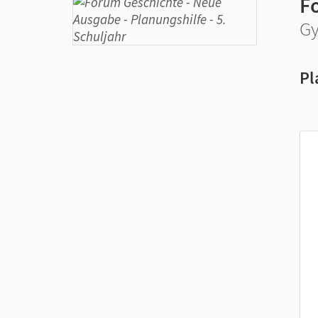
F
Gy
Pl