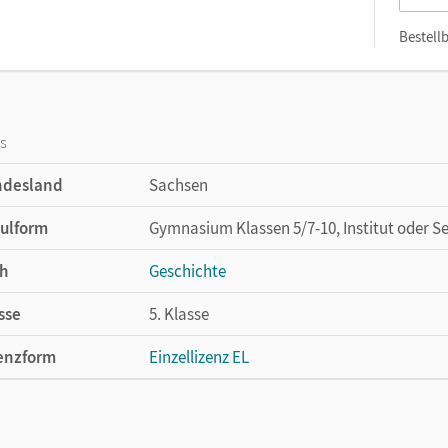
Bestellb
os
ndesland
Sachsen
ulform
Gymnasium Klassen 5/7-10, Institut oder S
h
Geschichte
sse
5. Klasse
enzform
Einzellizenz EL
cheinungsdatum
27.09.2019
lag
Cornelsen Verlag