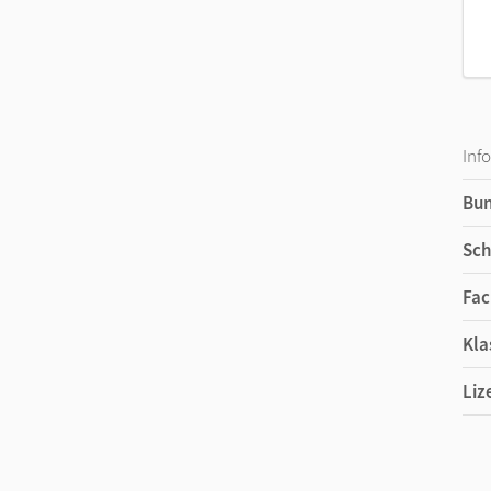
Inf
Bu
Sch
Fac
Kla
Liz
Ers
Ver