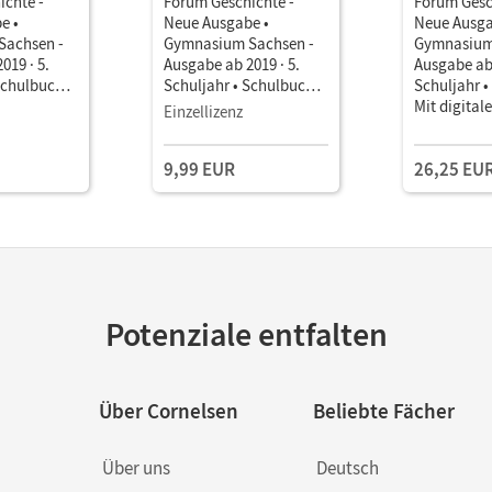
ichte -
Forum Geschichte -
Forum Gesc
e •
Neue Ausgabe •
Neue Ausga
Sachsen -
Gymnasium Sachsen -
Gymnasium
019 · 5.
Ausgabe ab 2019 · 5.
Ausgabe ab 
Schulbuch
Schuljahr • Schulbuch
Schuljahr 
it Medien
als E-Book Mit Medien
Mit digital
Einzellizenz
9,99 EUR
26,25 EU
Potenziale entfalten
Über Cornelsen
Beliebte Fächer
Über uns
Deutsch