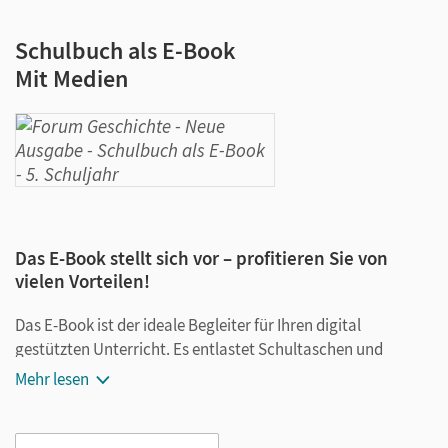
Schulbuch als E-Book
Mit Medien
Das E-Book stellt sich vor – profitieren Sie von
vielen Vorteilen!
Das E-Book ist der ideale Begleiter für Ihren digital
gestützten Unterricht. Es entlastet Schultaschen und
Rucksäcke und ist jederzeit unkompliziert verfügbar.
Mehr lesen
Außerdem unterstützt es mit vielen digitalen Funktionen
das Lehren und Lernen: