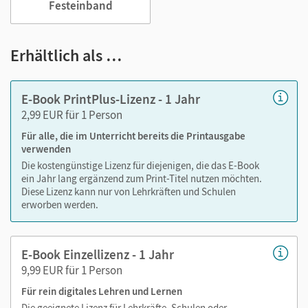
Festeinband
Notizen erstellen
Markierungen setzen
Text ergänzen
Erhältlich als …
Lesezeichen hinzufügen
im Text suchen
E-Book PrintPlus-Lizenz - 1 Jahr
zoomen
2,99 EUR für 1 Person
Für alle, die im Unterricht bereits die Printausgabe
Die Medien sind wichtige Bestandteile dieses E-Books. Sie
verwenden
sind seitengenau platziert, damit Sie und Ihre Schüler/-innen
Die kostengünstige Lizenz für diejenigen, die das E-Book
jederzeit unkompliziert darauf zugreifen können. So
ein Jahr lang ergänzend zum Print-Titel nutzen möchten.
gestalten Sie das Lehren und Lernen zeitsparend und
Diese Lizenz kann nur von Lehrkräften und Schulen
abwechslungsreich. Kein Medienwechsel! Kein
erworben werden.
zeitaufwendiges Suchen!
E-Book Einzellizenz - 1 Jahr
9,99 EUR für 1 Person
Medien in diesem E-Book:
Für rein digitales Lehren und Lernen
Audios
Die geeignete Lizenz für Lehrkräfte, Schulen oder