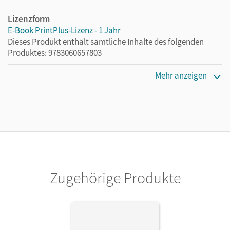
Lizenzform
E-Book PrintPlus-Lizenz - 1 Jahr
Dieses Produkt enthält sämtliche Inhalte des folgenden
Produktes: 9783060657803
Erscheinungsdatum
Mehr anzeigen
03.08.2021
Lizenztext
Die kostengünstige Lizenz für diejenigen, die das E-Book
ein Jahr lang ergänzend zum Print-Titel nutzen möchten.
Diese Lizenz kann nur von Lehrkräften und Schulen
erworben werden.
Zugehörige Produkte
Verlag
Cornelsen Verlag