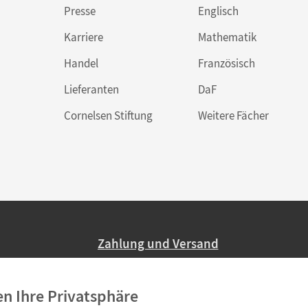
Presse
Englisch
Karriere
Mathematik
Handel
Französisch
Lieferanten
DaF
Cornelsen Stiftung
Weitere Fächer
Zahlung und Versand
Nur 2,95 EUR Versandkosten in Deutsc
en Ihre Privatsphäre
Ab 59,– EUR Bestellwert liefern wir ve