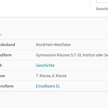
Bestellb
os
ndesland
Nordrhein-Westfalen
ulform
Gymnasium Klassen 5/7-10, Institut oder S
h
Geschichte
sse
7. Klasse, 8. Klasse
enzform
Einzellizenz EL
cheinungsdatum
13.02.2020
lag
Cornelsen Verlag