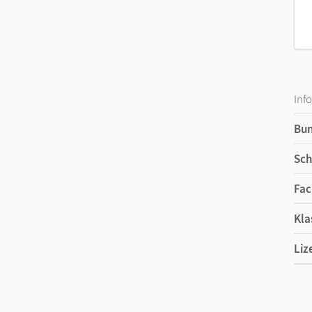
Inf
Bu
Sch
Fac
Kla
Liz
Ers
Ver