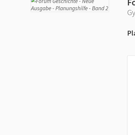
F
Gy
Pl