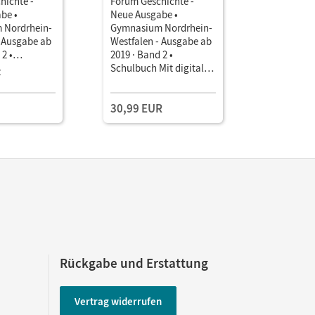
hichte -
Forum Geschichte -
Forum Ges
be •
Neue Ausgabe •
Neue Ausg
 Nordrhein-
Gymnasium Nordrhein-
Gymnasiu
- Ausgabe ab
Westfalen - Ausgabe ab
Westfalen
 2 •
2019 · Band 2 •
2019 · Ban
als E-Book (1
Schulbuch Mit digitalen
Unterrich
z
Kollegium
Medien
Medien
Book mit
Lehrkräft
30,99 EUR
149,00 
und Planu
Rückgabe und Erstattung
Vertrag widerrufen