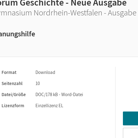
orum Geschichte - Neue Ausgabe
mnasium Nordrhein-Westfalen - Ausgabe 
anungshilfe
Format
Download
Seitenzahl
10
Datei/Größe
DOC/178 kB - Word-Datei
Lizenzform
Einzellizenz EL