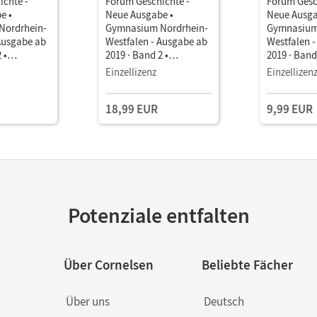
ichte -
Forum Geschichte -
Forum Gesc
e •
Neue Ausgabe •
Neue Ausga
Nordrhein-
Gymnasium Nordrhein-
Gymnasium
Ausgabe ab
Westfalen - Ausgabe ab
Westfalen 
 •
2019 · Band 2 •
2019 · Band
ls E-Book
Schulbuch als E-Book (2
Schulbuch 
Einzellizenz
Einzellizen
Jahre) Mit Medien
Jahr) Mit 
18,99 EUR
9,99 EUR
Potenziale entfalten
Über Cornelsen
Beliebte Fächer
Über uns
Deutsch