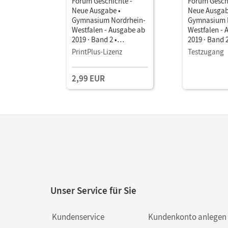
Forum Geschichte -
Forum Gesch
Neue Ausgabe •
Neue Ausgab
Gymnasium Nordrhein-
Gymnasium 
Westfalen - Ausgabe ab
Westfalen - 
2019 · Band 2 •
2019 · Band 2
Schulbuch als E-Book
Schulbuch a
PrintPlus-Lizenz
Testzugang
Mit Medien
Mit Medien
2,99 EUR
Unser Service für Sie
Kundenservice
Kundenkonto anlegen