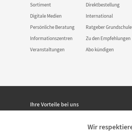
Sortiment
Direktbestellung
Digitale Medien
International
Persönliche Beratung
Ratgeber Grundschule
Informationszentren
Zu den Empfehlungen
Veranstaltungen
Abo kündigen
Ihre Vorteile bei uns
20% Prüfnachlass für Lehrkräfte
Wir respektier
Persönliche Angebote für Lehrkräfte