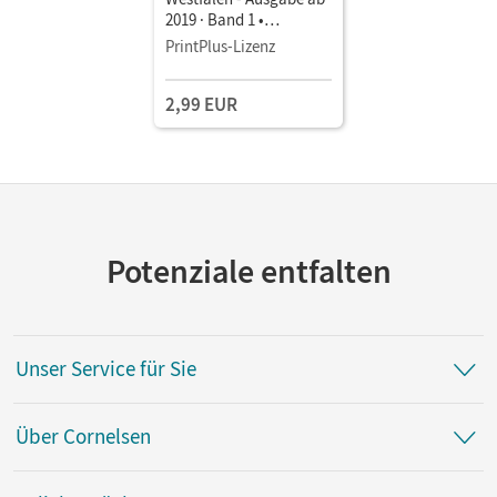
2019 · Band 1 •
Schulbuch als E-Book
PrintPlus-Lizenz
Mit Medien
2,99 EUR
Potenziale entfalten
Unser Service für Sie
Über Cornelsen