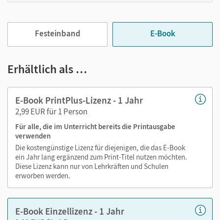
gestalten Sie das Lehren und Lernen zeitsparend und
abwechslungsreich. Kein Medienwechsel! Kein
zeitaufwendiges Suchen!
Festeinband
E-Book
Medien in diesem E-Book:
Erhältlich als …
Audios
E-Book PrintPlus-Lizenz - 1 Jahr
Videos
2,99 EUR für 1 Person
PDF-Dateien
Externe Weblinks zu Erklärfilmen, Dokumenten,
Für alle, die im Unterricht bereits die Printausgabe
verwenden
Bildern und Texten
Die kostengünstige Lizenz für diejenigen, die das E-Book
ein Jahr lang ergänzend zum Print-Titel nutzen möchten.
Diese Lizenz kann nur von Lehrkräften und Schulen
erworben werden.
E-Book Einzellizenz - 1 Jahr