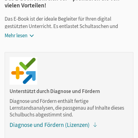
vielen Vorteilen!
Das E-Book ist der ideale Begleiter für Ihren digital
gestützten Unterricht. Es entlastet Schultaschen und
Rucksäcke und ist jederzeit unkompliziert verfügbar.
Mehr lesen
Außerdem unterstützt es mit vielen digitalen Funktionen
das Lehren und Lernen:
Notizen erstellen
Markierungen setzen
Text ergänzen
Lesezeichen hinzufügen
Unterstützt durch Diagnose und Fördern
im Text suchen
Diagnose und Fördern enthält fertige
zoomen
Lernstandsanalysen, die passgenau auf Inhalte dieses
Schulbuchs abgestimmt sind.
Die Medien sind wichtige Bestandteile dieses E-Books. Sie
Diagnose und Fördern (Lizenzen)
sind seitengenau platziert, damit Sie und Ihre Schüler/-innen
jederzeit unkompliziert darauf zugreifen können. So