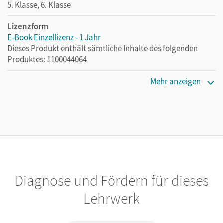
5. Klasse, 6. Klasse
Lizenzform
E-Book Einzellizenz - 1 Jahr
Dieses Produkt enthält sämtliche Inhalte des folgenden
Produktes: 1100044064
Erscheinungsdatum
Mehr anzeigen
09.07.2019
Lizenztext
Die geeignete Lizenz für Lehrkräfte, Schulen oder
Privatpersonen, die nur mit dem E-Book arbeiten.
Verlag
Cornelsen Verlag
Diagnose und Fördern für dieses
Herausgeber/-in
Lehrwerk
Cornelißen, Hans-Joachim; Born, Nicky
Autor/-in