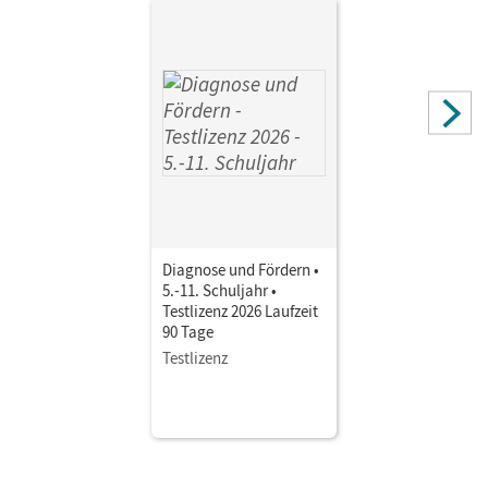
Lodemann, Tim; Burgmann, Moritz; Kozianka, Thomas;
Schallenberg, Andrea; Petschulat, Anja; Gimbel, Cordula;
Rupp, Natascha
Diagnose und Fördern •
5.-11. Schuljahr •
Testlizenz 2026 Laufzeit
90 Tage
Testlizenz