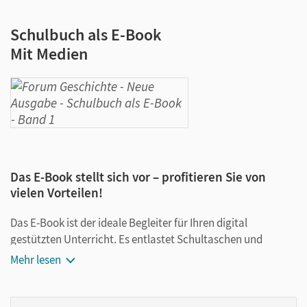
Schulbuch als E-Book
Mit Medien
Das E-Book stellt sich vor – profitieren Sie von
vielen Vorteilen!
Das E-Book ist der ideale Begleiter für Ihren digital
gestützten Unterricht. Es entlastet Schultaschen und
Rucksäcke und ist jederzeit unkompliziert verfügbar.
Mehr lesen
Außerdem unterstützt es mit vielen digitalen Funktionen
das Lehren und Lernen: