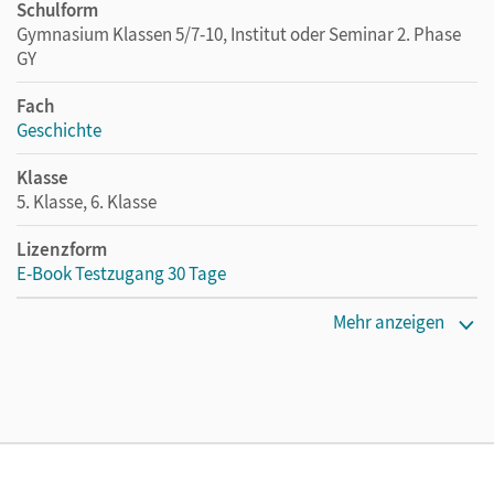
Schulform
Gymnasium Klassen 5/7-10, Institut oder Seminar 2. Phase
GY
Fach
Geschichte
Klasse
5. Klasse, 6. Klasse
Lizenzform
E-Book Testzugang 30 Tage
Erscheinungsdatum
Mehr anzeigen
03.08.2021
Lizenztext
Kostenloser Zugang, um das E-Book 30 Tage lang zu testen
Verlag
Cornelsen Verlag