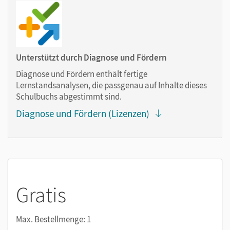
Notizen erstellen
Markierungen setzen
Text ergänzen
Lesezeichen hinzufügen
Unterstützt durch Diagnose und Fördern
im Text suchen
Diagnose und Fördern enthält fertige
zoomen
Lernstandsanalysen, die passgenau auf Inhalte dieses
Schulbuchs abgestimmt sind.
Die Medien sind wichtige Bestandteile dieses E-Books. Sie
Diagnose und Fördern (Lizenzen)
sind seitengenau platziert, damit Sie und Ihre Schüler/-innen
jederzeit unkompliziert darauf zugreifen können. So
gestalten Sie das Lehren und Lernen zeitsparend und
abwechslungsreich. Kein Medienwechsel! Kein
zeitaufwendiges Suchen!
Gratis
Medien in diesem E-Book:
Max. Bestellmenge: 1
Audios