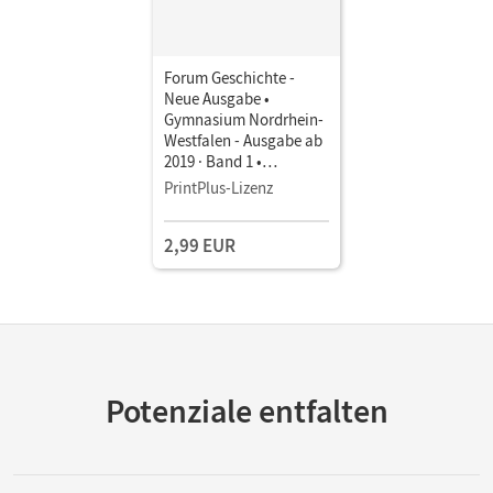
Forum Geschichte -
Neue Ausgabe •
Gymnasium Nordrhein-
Westfalen - Ausgabe ab
2019 · Band 1 •
Schulbuch als E-Book
PrintPlus-Lizenz
Mit Medien
2,99 EUR
Potenziale entfalten