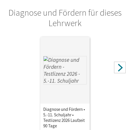
Diagnose und Fördern für dieses
Herausgeber/-in
Cornelißen, Hans-Joachim; Born, Nicky
Lehrwerk
Autor/-in
Schallenberg, Andrea; Burgmann, Moritz; Gimbel, Cordula;
Kozianka, Thomas; Rupp, Natascha; Lodemann, Tim;
Petschulat, Anja
Diagnose und Fördern •
5.-11. Schuljahr •
Testlizenz 2026 Laufzeit
90 Tage