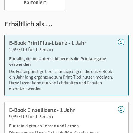
Kartoniert
Notizen erstellen
Markierungen setzen
Text ergänzen
Erhältlich als …
Lesezeichen hinzufügen
im Text suchen
E-Book PrintPlus-Lizenz - 1 Jahr
zoomen
2,99 EUR für 1 Person
Für alle, die im Unterricht bereits die Printausgabe
Die Medien sind wichtige Bestandteile dieses E-Books. Sie
verwenden
sind seitengenau platziert, damit Sie und Ihre Schüler/-innen
Die kostengünstige Lizenz für diejenigen, die das E-Book
jederzeit unkompliziert darauf zugreifen können. So
ein Jahr lang ergänzend zum Print-Titel nutzen möchten.
gestalten Sie das Lehren und Lernen zeitsparend und
Diese Lizenz kann nur von Lehrkräften und Schulen
abwechslungsreich. Kein Medienwechsel! Kein
erworben werden.
zeitaufwendiges Suchen!
E-Book Einzellizenz - 1 Jahr
9,99 EUR für 1 Person
Medien in diesem E-Book:
Für rein digitales Lehren und Lernen
Audios
Die geeignete Lizenz für Lehrkräfte, Schulen oder