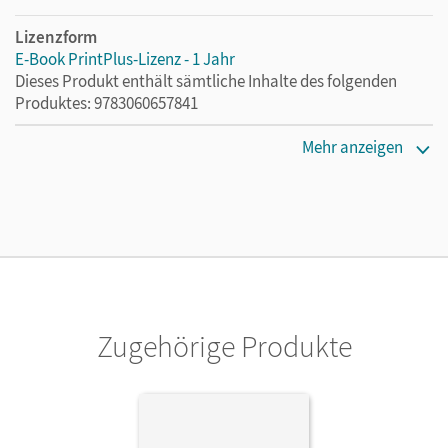
Lizenzform
E-Book PrintPlus-Lizenz - 1 Jahr
Dieses Produkt enthält sämtliche Inhalte des folgenden
Produktes: 9783060657841
Erscheinungsdatum
Mehr anzeigen
03.08.2021
Lizenztext
Die kostengünstige Lizenz für diejenigen, die das E-Book
ein Jahr lang ergänzend zum Print-Titel nutzen möchten.
Diese Lizenz kann nur von Lehrkräften und Schulen
erworben werden.
Zugehörige Produkte
Verlag
Cornelsen Verlag