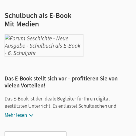
Schulbuch als E-Book
Mit Medien
Das E-Book stellt sich vor – profitieren Sie von
vielen Vorteilen!
Das E-Book ist der ideale Begleiter für Ihren digital
gestützten Unterricht. Es entlastet Schultaschen und
Rucksäcke und ist jederzeit unkompliziert verfügbar.
Mehr lesen
Außerdem unterstützt es mit vielen digitalen Funktionen
das Lehren und Lernen: