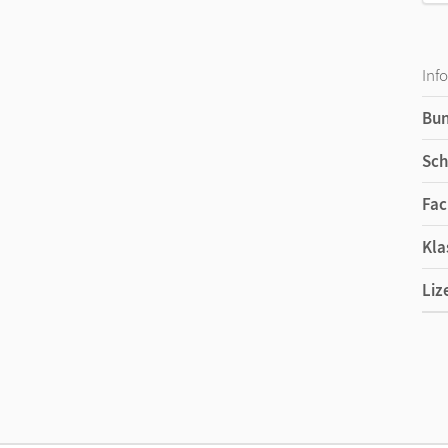
Inf
Bu
Sch
Fac
Kla
Liz
Ers
Liz
Ver