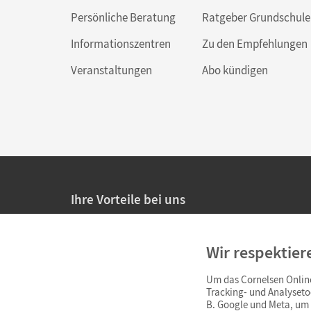
Persönliche Beratung
Ratgeber Grundschule
Informationszentren
Zu den Empfehlungen
Veranstaltungen
Abo kündigen
Ihre Vorteile bei uns
20% Prüfnachlass für Lehrkräfte
Wir respektier
Persönliche Angebote für Lehrkräfte
Um das Cornelsen Online
Sicheres Einkaufen mit SSL-Verschlüsselung
Tracking- und Analyseto
B. Google und Meta, um I