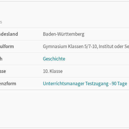
os
ndesland
Baden-Württemberg
ulform
Gymnasium Klassen 5/7-10, Institut oder S
h
Geschichte
sse
10. Klasse
enzform
Unterrichtsmanager Testzugang - 90 Tage
cheinungsdatum
06.10.2020
enztext
Kostenloser Zugang für Lehrpersonen, um 
lag
Cornelsen Verlag