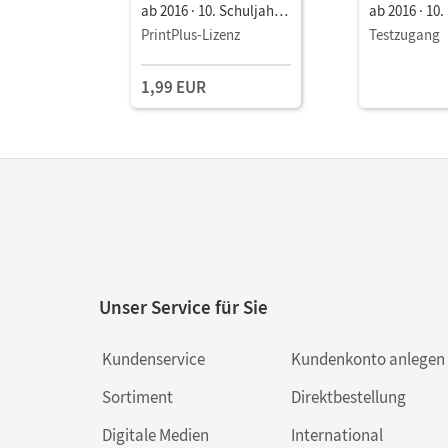
ab 2016 · 10. Schuljahr
ab 2016 · 10.
Imperien im Wandel:
Imperien im
PrintPlus-Lizenz
Testzugang
China, Russland und die
China, Russl
Türkei • Schulbuch als
Türkei • Sch
1,99 EUR
E-Book
E-Book
Unser Service für Sie
Kundenservice
Kundenkonto anlegen
Sortiment
Direktbestellung
Digitale Medien
International