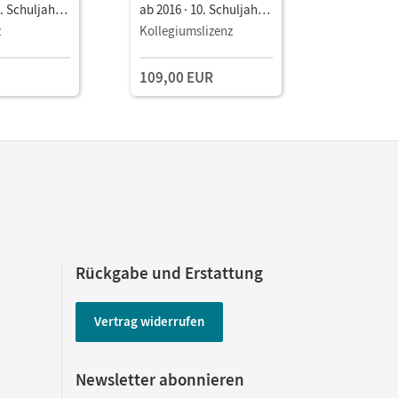
0. Schuljahr
ab 2016 · 10. Schuljahr •
ab 2016 · 
m Wandel:
Unterrichtsmanager E-
Unterrich
z
Kollegiumslizenz
Einzellize
sland und die
Book mit
Book mit
hulbuch als
Lehrkräftematerialien
Lehrkräft
109,00 EUR
29,00 E
und Planungstools
und Planu
Rückgabe und Erstattung
Vertrag widerrufen
Newsletter abonnieren