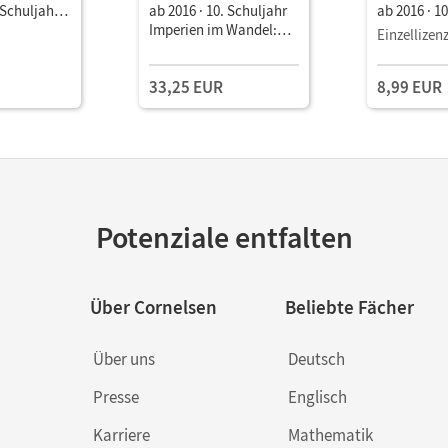
 Schuljahr
ab 2016 · 10. Schuljahr
ab 2016 · 1
 Wandel:
Imperien im Wandel:
Imperien i
Einzellizen
and und die
China, Russland und die
China, Rus
ulbuch als
Türkei • Schulbuch
Türkei • Sc
33,25 EUR
8,99 EUR
E-Book
Potenziale entfalten
Über Cornelsen
Beliebte Fächer
Über uns
Deutsch
Presse
Englisch
Karriere
Mathematik