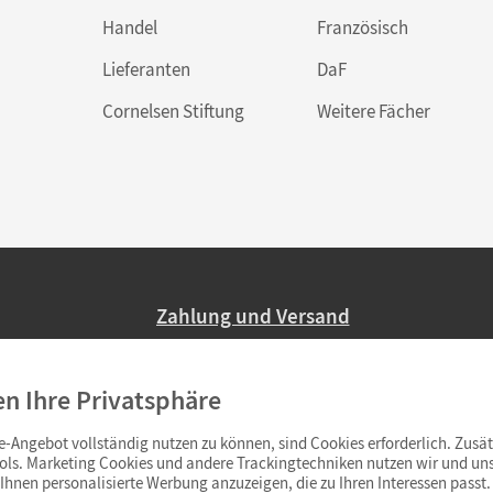
Handel
Französisch
Lieferanten
DaF
Cornelsen Stiftung
Weitere Fächer
Zahlung und Versand
Nur 2,95 EUR Versandkosten in Deutsc
en Ihre Privatsphäre
Ab 59,– EUR Bestellwert liefern wir ve
(Lieferung in 3–6 Tagen).
-Angebot vollständig nutzen zu können, sind Cookies erforderlich. Zusät
ols. Marketing Cookies und andere Trackingtechniken nutzen wir und uns
hnen personalisierte Werbung anzuzeigen, die zu Ihren Interessen passt. 