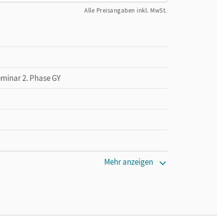
Alle Preisangaben inkl. MwSt.
eminar 2. Phase GY
Mehr anzeigen
den Unterrichtsmanager 90 Tage lang zu testen.