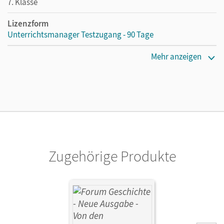
7. Klasse
Lizenzform
Unterrichtsmanager Testzugang - 90 Tage
Erscheinungsdatum
Mehr anzeigen
02.06.2026
Lizenztext
Kostenloser Zugang für Lehrpersonen, um den
Unterrichtsmanager 90 Tage lang zu testen.
Verlag
Cornelsen Verlag
Zugehörige Produkte