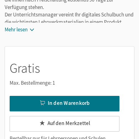
Verfügung stehen.
Der Unterrichtsmanager vereint Ihr digitales Schulbuch und
die wichtigsten Lehrwerkmaterialien in einem Produkt.
Ergänzt um hilfreiche Planungstools, vereinfacht er Ihre
Mehr lesen
Unterrichtsvorbereitung enorm.
Gratis
Max. Bestellmenge: 1
In den Warenkorb
Auf den Merkzettel
Bestellbar nur für
Lehrpersonen und Schulen
.