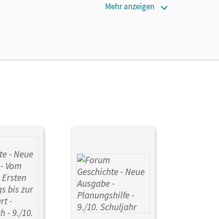
Mehr anzeigen
ie das E-Book ein Jahr lang ergänzend zum Print-
ur von Lehrkräften und Schulen erworben werden.
 Bäuml-Stosiek, Dagmar; Langbein, Jens;
Quast, Robert; Berghoff, Timo; Hufschmid, Irene;