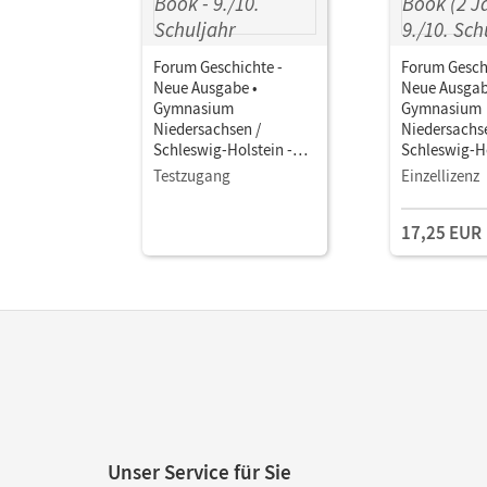
Forum Geschichte -
Forum Gesch
Neue Ausgabe •
Neue Ausgab
Gymnasium
Gymnasium
Niedersachsen /
Niedersachs
Schleswig-Holstein -
Schleswig-Ho
Ausgabe ab 2016 · 9./10.
Ausgabe ab 2
Testzugang
Einzellizenz
Schuljahr Vom Ende des
Schuljahr V
Ersten Weltkriegs bis zur
Ersten Weltkr
17,25 EUR
Gegenwart • Schulbuch
Gegenwart •
als E-Book
als E-Book (
Unser Service für Sie