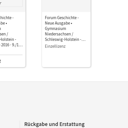
hichte -
Forum Geschichte -
be •
Neue Ausgabe •
m
Gymnasium
sen /
Niedersachsen /
olstein -
Schleswig-Holstein -
2016 · 9./10.
Ausgabe ab 2016 · 9./10.
Einzellizenz
Vom Ende des
Schuljahr •
kriegs bis zur
Planungshilfe
R
• Schulbuch
Rückgabe und Erstattung