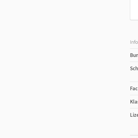
Inf
Bu
Sch
Fac
Kla
Liz