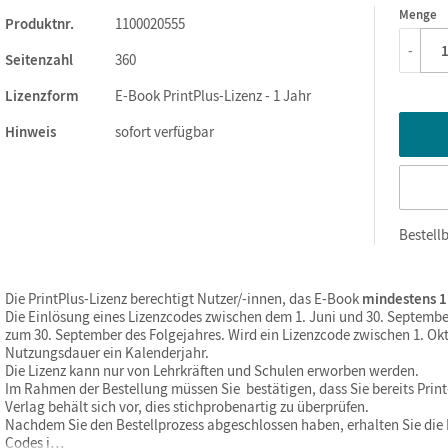
Menge
1
Produktnr.
1100020555
-
Seitenzahl
360
Lizenzform
E-Book PrintPlus-Lizenz - 1 Jahr
Hinweis
sofort verfügbar
Bestellb
Die PrintPlus-Lizenz berechtigt Nutzer/-innen, das E-Book
mindestens 1
Die Einlösung eines Lizenzcodes zwischen dem 1. Juni und 30. Septembe
zum 30. September des Folgejahres. Wird ein Lizenzcode zwischen 1. Okt
Nutzungsdauer ein Kalenderjahr.
Die Lizenz kann nur von Lehrkräften und Schulen erworben werden.
Im Rahmen der Bestellung müssen Sie bestätigen, dass Sie bereits Print-
Verlag behält sich vor, dies stichprobenartig zu überprüfen.
Nachdem Sie den Bestellprozess abgeschlossen haben, erhalten Sie die L
Codes j…