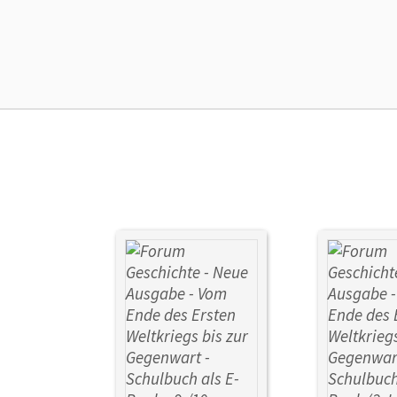
Ers
Liz
Ver
Aut