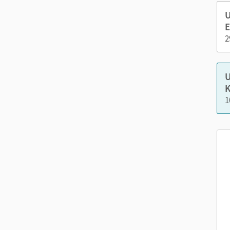
Kopiervorlagen
U
editierbare Kopiervorlagen
E
tägliche Übungen
2
Nutzen Sie den Unterrichtsmanager auf lernen.cor
U
K
1