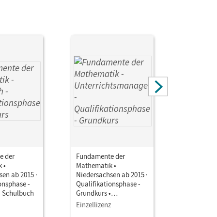
e der
Fundamente der
Fundamen
 •
Mathematik •
Mathemati
en ab 2015 ·
Niedersachsen ab 2015 ·
Niedersac
onsphase -
Qualifikationsphase -
Qualifika
• Schulbuch
Grundkurs •
Grundkurs
Unterrichtsmanager E-
Unterrich
Einzellizenz
Testzuga
Book mit
Book mit