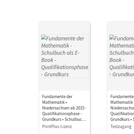
Fundamente der
Fundamente
Mathematik •
Mathematik 
Niedersachsen ab 2015 ·
Niedersachse
Qualifikationsphase -
Qualifikatio
Grundkurs • Schulbuch
Grundkurs •
als E-Book Mit Medien
als E-Book M
PrintPlus-Lizenz
Testzugang