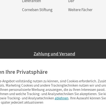
Lieferanten
DaF
Cornelsen Stiftung
Weitere Fächer
Zahlung und Versand
Nur 2,95 EUR Versandkosten in Deutsc
en Ihre Privatsphäre
Ab 59,– EUR Bestellwert liefern wir ve
(Lieferung in 3–6 Tagen).
-Angebot vollständig nutzen zu können, sind Cookies erforderlich. Zusät
ols. Marketing Cookies und andere Trackingtechniken nutzen wir und uns
hnen personalisierte Werbung anzuzeigen, die zu Ihren Interessen passt. 
hmen und welche Tracking- und Analysetechniken Sie akzeptieren. Sie k
sowie Tracking- und Analysetechniken
ablehnen
. Ihre Auswahl können Sie
 später jederzeit aktualisieren