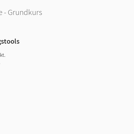
e - Grundkurs
gstools
kt.
l