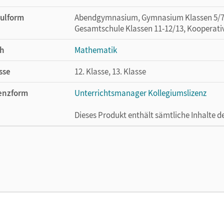
ulform
Abendgymnasium, Gymnasium Klassen 5/7-1
Gesamtschule Klassen 11-12/13, Kooperati
h
Mathematik
sse
12. Klasse, 13. Klasse
enzform
Unterrichtsmanager Kollegiumslizenz
Dieses Produkt enthält sämtliche Inhalte 
cheinungsdatum
01.06.2021
enztext
Ermöglicht 30 Lehrpersonen einer Schule 
Lehrwerk erhältlich ist.
lag
Cornelsen Verlag