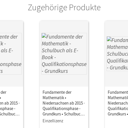
Zugehörige Produkte
 der
Fundamente der
Fundament
•
Mathematik •
Mathematik
n ab 2015 ·
Niedersachsen ab 2015 ·
Niedersachs
nsphase -
Qualifikationsphase -
Qualifikati
 Schulbuch
Grundkurs • Schulbuch
Grundkurs 
it Medien
als E-Book Mit Medien
Einzellizenz