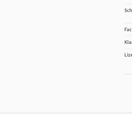
Sch
Fac
Kla
Liz
Ers
Liz
Ver