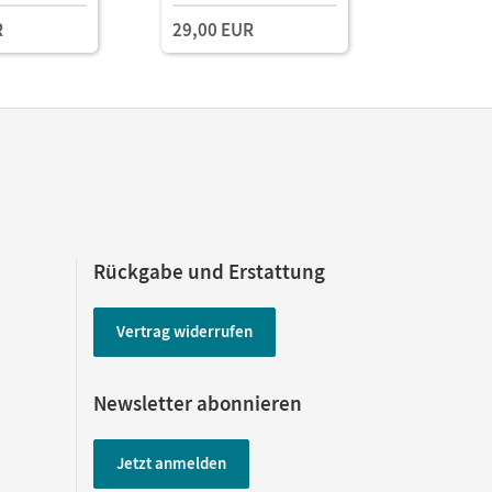
Lehrkräftematerialien
Lehrkräft
R
29,00 EUR
und Planungstools
und Planu
(Test-Zug
Rückgabe und Erstattung
Vertrag widerrufen
Newsletter abonnieren
Jetzt anmelden