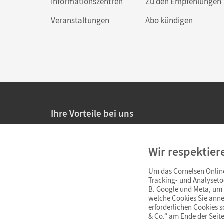
Informationszentren
Zu den Empfehlungen
Veranstaltungen
Abo kündigen
Ihre Vorteile bei uns
20% Prüfnachlass für Lehrkräfte
Wir respektier
Persönliche Angebote für Lehrkräfte
Um das Cornelsen Online
Sicheres Einkaufen mit SSL-Verschlüsselung
Tracking- und Analyseto
B. Google und Meta, um I
Verlängerte
Widerrufsfrist
von 4 Wochen
welche Cookies Sie anne
erforderlichen Cookies 
& Co.“ am Ende der Seite
Schnelle und einfache Retourenabwicklung