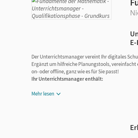
F
Ni
Un
E-
Der Unterrichtsmanager vereint Ihr digitales Sch
Ergänzt um hilfreiche Planungstools, vereinfacht e
on- oder offline, ganz wie es für Sie passt!
Ihr Unterrichtsmanager enthält:
E-Book mit Medien
Mehr lesen
kapitelseitengenaue Materialanordnung
Videos/Erklärvideos passend zu den Beispie
Lösungen
Selbsteinschätzungsbögen als PDF
Er
Arbeitsblätter als PDF