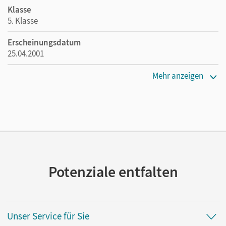
Klasse
5. Klasse
Erscheinungsdatum
25.04.2001
Maße
Mehr anzeigen
Länge: 26 cm, Breite: 19,3 cm, Höhe: 1 cm
Verlag
Cornelsen: VWV
Herausgeber/-in
Richter, Dieter; Weinert, Gudrun
Potenziale entfalten
Autor/-in
Richter, Dieter
Unser Service für Sie