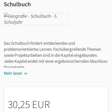
Schulbuch
Das Schulbuch fördert entdeckendes und
problemorientiertes Lernen. Fachübergreifende Themen
sowie Projektarbeiten sind in die Kapitel eingebunden.
Jedes Kapitel endet mit einer ergebnissichernden Abschluss-
Doppelseite.
Das Schlag-nach-Kapitel ist ein Kompendium zu den
Mehr lesen
Bereichen „Geografische Arbeitsweisen“, „Sich erinnern -
Ordnen - Vergleichen“ und „Begriffe“. Die Ausführungen zu
den geografischen Arbeitsweisen sind so aufbereitet, dass
die Lehrer/-innen sie auch zur systematischen
30,25 EUR
Methodenschulung in den Unterricht einbeziehen können.