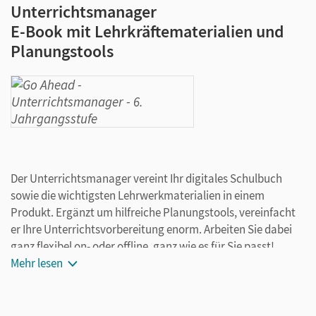
Unterrichtsmanager
E-Book mit Lehrkräftematerialien und
Planungstools
Der Unterrichtsmanager vereint Ihr digitales Schulbuch
sowie die wichtigsten Lehrwerkmaterialien in einem
Produkt. Ergänzt um hilfreiche Planungstools, vereinfacht
er Ihre Unterrichtsvorbereitung enorm. Arbeiten Sie dabei
ganz flexibel on- oder offline, ganz wie es für Sie passt!
Ihr Unterrichtsmanager enthält:
Mehr lesen
kapitelgenaue bzw. übungsgenaue
Materialanordnung