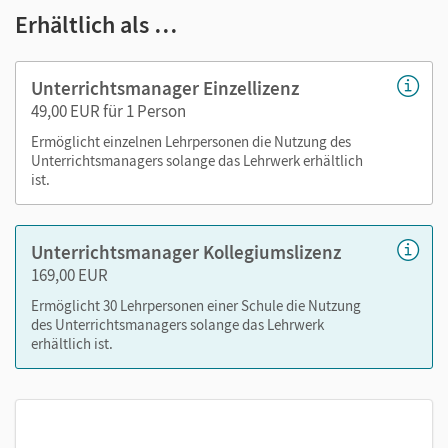
Erhältlich als …
Schulbuch als E-Book
Handreichungen für den Unterricht mit bearbeitbaren
Kopiervorlagen
Unterrichtsmanager Einzellizenz
Workbook-Lehrkräftefassung mit Workbook-
49,00 EUR für 1 Person
Audiotracks und Transkripten
Ermöglicht einzelnen Lehrpersonen die Nutzung des
Folien mit Vorschlägen für den Einsatz im Unterricht
Unterrichtsmanagers solange das Lehrwerk erhältlich
Schulbuch-Audiotracks mit Transkripten
ist.
Videos von der DVD mit Transkripten
kostenfreie Vokabeltests / Online-Aufgaben mit allen
Unterrichtsmanager Kollegiumslizenz
Vokabeln des Schulbuchs – per Link aus dem
169,00 EUR
Unterrichtsmanager direkt zu unserem Partner
phase6
Ermöglicht 30 Lehrpersonen einer Schule die Nutzung
des Unterrichtsmanagers solange das Lehrwerk
erhältlich ist.
Verfügbar ab Schuljahresstart 2026/27:
Unterstützung und Entlastung bei der
Unterrichtsvorbereitung dank integriertem KI-Chat
(Beta)