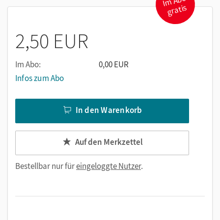
I
m
A
b
o
gr
hergestellt. Dies fördert das vernetzende Denken der
atis
Lernenden.
2,50 EUR
Im Abo:
0,00 EUR
Infos zum Abo
In den Warenkorb
Auf den Merkzettel
Bestellbar nur für
eingeloggte Nutzer
.