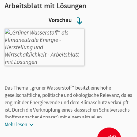
Arbeitsblatt mit Lösungen
Vorschau
Das Thema „grüner Wasserstoff“ besitzt eine hohe
gesellschaftliche, politische und ökologische Relevanz, da es
eng mit der Energiewende und dem Klimaschutz verknüpft
ist. Durch die Verknüpfung eines klassischen Schulversuchs
(hoffmannscher Apparat) mit einem aktuellen
Anwendungsbezug wird ein Zusammenhang zwischen
Mehr lesen
Grundlagenchemie und moderner Energietechnik