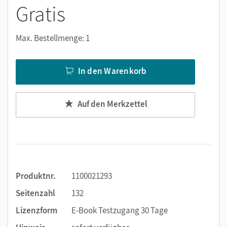
Lernen:
Gratis
Notizen erstellen
Markierungen setzen
Max. Bestellmenge: 1
Text ergänzen
Lesezeichen hinzufügen
In den Warenkorb
Suchen im Text
Zoomen
Auf den Merkzettel
Produktnr.
1100021293
Seitenzahl
132
Lizenzform
E-Book Testzugang 30 Tage