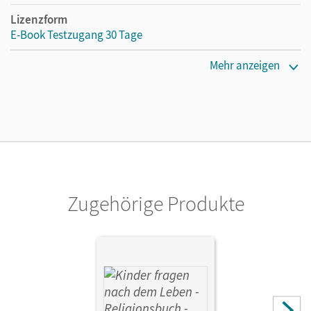
Lizenzform
E-Book Testzugang 30 Tage
Erscheinungsdatum
Mehr anzeigen
13.08.2021
Lizenztext
Kostenloser Zugang, um das E-Book 30 Tage lang zu testen
Verlag
Cornelsen Verlag
Zugehörige Produkte
Autor/-in
Wiedenroth-Gabler, Ingrid; Wegener-Kämper, Miriam;
Landgraf, Michael; Richter, Esther; Blumhagen, Doreen