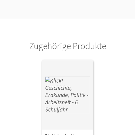
Verlag
Cornelsen Verlag
Autor/-in
Humann, Wolfgang; Fink, Christine; Fink, Oliver; Weise,
Silke
Zugehörige Produkte