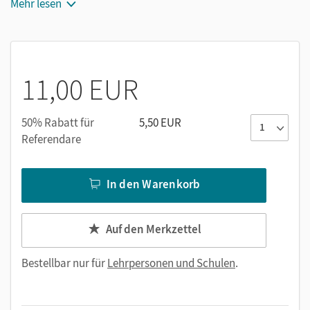
Mehr lesen
Mit
Klick! Deutsch
abgestimmte Methoden
Die Themenseiten
Kurze Texte erläutern Schlüsselbegriffe.
11,00 EUR
Spannende Bilder unterstützen den Zugang zu den
Themen und aktivieren das Vorwissen.
50% Rabatt für
5,50 EUR
Differenzierte Aufgaben mit Starthilfen erleichtern die
Referendare
Erarbeitung des Themas.
Mit Strategien wie dem
Textknacker
wird Lese- und
Textverständnis eingeübt.
In den Warenkorb
So lese ich eine Karte, Quellentexte verstehen
oder
Ein
Interview führen:
Mit solchen Methoden lernen die
Schüler/-innen, selbstständig Informationen
Auf den Merkzettel
einzuholen und Materialien auszuwerten.
Bestellbar nur für
Lehrpersonen und Schulen
.
Werkstätten, beispielsweise
Höhlenbilder selbst malen,
machen das Fach „begreifbar“ und am Ende eines Kapitels