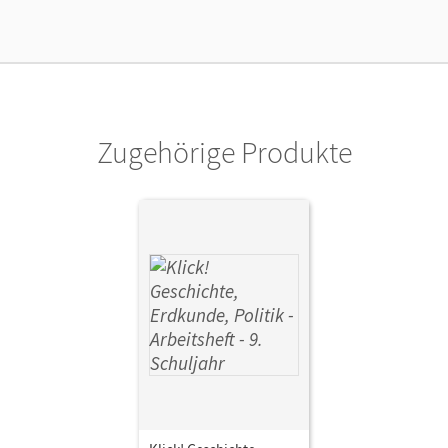
Verlag
Cornelsen Verlag
Autor/-in
Fink, Christine; Humann, Wolfgang; Fink, Oliver; Weise,
Silke
Zugehörige Produkte