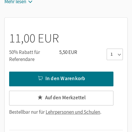
Mehr lesen
Mit
Klick! Deutsch
abgestimmte Methoden
Die Themenseiten
Kurze Texte erläutern Schlüsselbegriffe.
11,00 EUR
Spannende Bilder unterstützen den Zugang zu den
Themen und aktivieren das Vorwissen.
50% Rabatt für
5,50 EUR
Differenzierte Aufgaben mit Starthilfen erleichtern die
Referendare
Erarbeitung des Themas.
Mit Strategien wie dem
Textknacker
wird Lese- und
Textverständnis eingeübt.
In den Warenkorb
So lese ich eine Karte, Quellentexte verstehen
oder
Ein
Interview führen:
Mit solchen Methoden lernen die
Schüler/-innen, selbstständig Informationen
Auf den Merkzettel
einzuholen und Materialien auszuwerten.
Bestellbar nur für
Lehrpersonen und Schulen
.
Werkstätten, beispielsweise
Höhlenbilder selbst malen,
machen das Fach „begreifbar“ und am Ende eines Kapitels