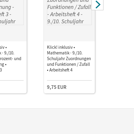
siv •
Klick! inklusiv •
Klick! inkl
· 9./10.
Mathematik · 9./10.
Mathematik
rozent- und
Schuljahr Zuordnungen
Schuljahr
ng •
und Funktionen / Zufall
Körper • A
 3
• Arbeitsheft 4
9,75 EUR
9,75 EU