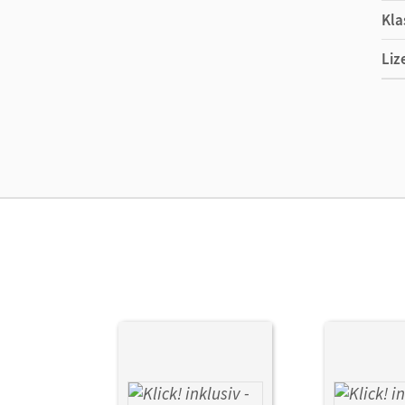
Kla
Liz
Ers
Ver