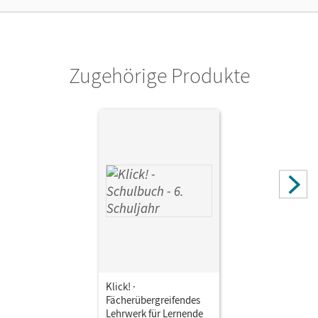
ein Jahr lang ergänzend zum Print-Titel nutzen möchten.
Diese Lizenz kann nur von Lehrkräften und Schulen
erworben werden.
Zugehörige Produkte
Verlag
Cornelsen Verlag
Klick! ·
Fächerübergreifendes
Lehrwerk für Lernende