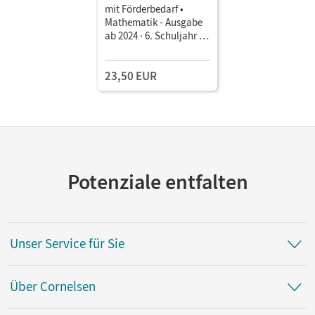
mit Förderbedarf •
Mathematik - Ausgabe
ab 2024 · 6. Schuljahr •
Schulbuch Mit digitalen
Hilfen, Erklärfilmen und
23,50 EUR
interaktiven Übungen
Potenziale entfalten
Unser Service für Sie
Über Cornelsen