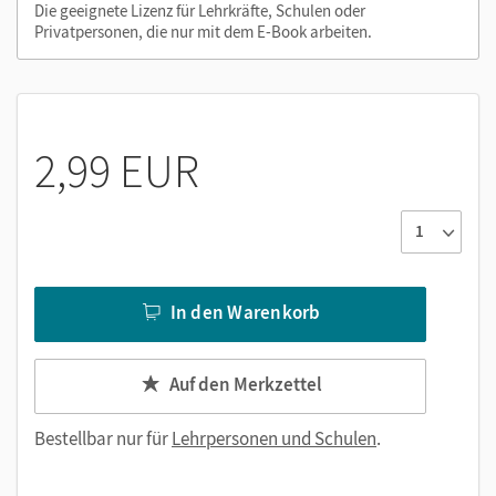
Die Medien sind wichtige Bestandteile dieses E-Books. Sie
Die geeignete Lizenz für Lehrkräfte, Schulen oder
Privatpersonen, die nur mit dem E-Book arbeiten.
sind seitengenau platziert, damit Sie und Ihre Schüler/-innen
jederzeit unkompliziert darauf zugreifen können. So
gestalten Sie das Lehren und Lernen zeitsparend und
abwechslungsreich. Kein Medienwechsel! Kein
zeitaufwendiges Suchen!
2,99 EUR
In den Warenkorb
Auf den Merkzettel
Bestellbar nur für
Lehrpersonen und Schulen
.