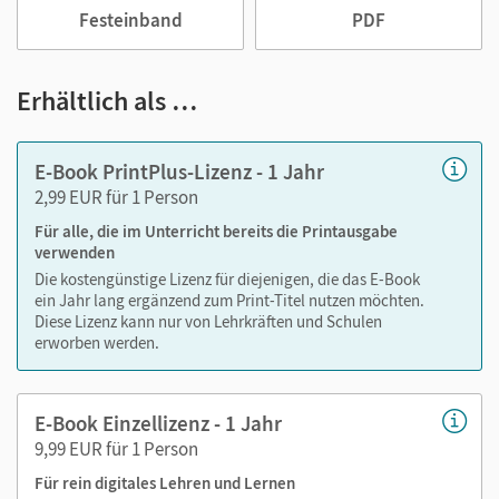
Notizen erstellen
Festeinband
PDF
Markierungen setzen
Text ergänzen
Erhältlich als …
Lesezeichen hinzufügen
im Text suchen
zoomen
E-Book PrintPlus-Lizenz - 1 Jahr
2,99 EUR für 1 Person
Neu: Barrierefreie Funktionen
verfügbar in den E-Books
Für alle, die im Unterricht bereits die Printausgabe
von Band 2: 6. Schuljahr der Ausgaben
Klick! Deutsch,
verwenden
Mathematik
und
Englisch
. Damit Sie noch besser vorbereitet
Die kostengünstige Lizenz für diejenigen, die das E-Book
sind auf die individuellen Bedürfnisse Ihrer Lernenden.
ein Jahr lang ergänzend zum Print-Titel nutzen möchten.
Diese Lizenz kann nur von Lehrkräften und Schulen
erworben werden.
Medien in diesem E-Book:
Interaktive Übungen, Quizzes und Tests
E-Book Einzellizenz - 1 Jahr
Erklärvideos
9,99 EUR für 1 Person
Hilfestellungen zum Lösen von Aufgaben
Für rein digitales Lehren und Lernen