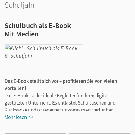
Schuljahr
Schulbuch als E-Book
Mit Medien
Das E-Book stellt sich vor – profitieren Sie von vielen
Vorteilen!
Das E-Book ist der ideale Begleiter für Ihren digital
gestützten Unterricht. Es entlastet Schultaschen und
Rucksäcke und ist jederzeit unkompliziert verfügbar.
Außerdem unterstützt es mit vielen digitalen Funktionen
Mehr lesen
das Lehren und Lernen: