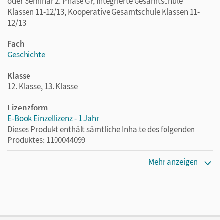
oder Seminar 2. Phase GY, Integrierte Gesamtschule
Klassen 11-12/13, Kooperative Gesamtschule Klassen 11-
12/13
Fach
Geschichte
Klasse
12. Klasse, 13. Klasse
Lizenzform
E-Book Einzellizenz - 1 Jahr
Dieses Produkt enthält sämtliche Inhalte des folgenden
Produktes: 1100044099
Erscheinungsdatum
Mehr anzeigen
12.05.2026
Lizenztext
Die geeignete Lizenz für Lehrkräfte, Schulen oder
Privatpersonen, die nur mit dem E-Book arbeiten.