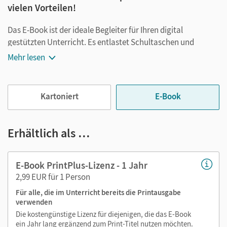
vielen Vorteilen!
Das E-Book ist der ideale Begleiter für Ihren digital
gestützten Unterricht. Es entlastet Schultaschen und
Rucksäcke und ist jederzeit unkompliziert verfügbar.
Mehr lesen
Außerdem unterstützt es mit vielen digitalen Funktionen
das Lehren und Lernen:
Kartoniert
E-Book
Notizen erstellen
Markierungen setzen
Text ergänzen
Erhältlich als …
Lesezeichen hinzufügen
im Text suchen
E-Book PrintPlus-Lizenz - 1 Jahr
zoomen
2,99 EUR für 1 Person
Für alle, die im Unterricht bereits die Printausgabe
Die Medien sind wichtige Bestandteile dieses E-Books. Sie
verwenden
sind seitengenau platziert, damit Sie und Ihre Schüler/-innen
Die kostengünstige Lizenz für diejenigen, die das E-Book
jederzeit unkompliziert darauf zugreifen können. So
ein Jahr lang ergänzend zum Print-Titel nutzen möchten.