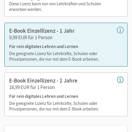
gestalten Sie das Lehren und Lernen zeitsparend und
Diese Lizenz kann nur von Lehrkräften und Schulen
abwechslungsreich. Kein Medienwechsel! Kein
erworben werden.
zeitaufwendiges Suchen!
E-Book Einzellizenz - 1 Jahr
9,99 EUR für 1 Person
Medien in diesem E-Book:
Für rein digitales Lehren und Lernen
Audios
Die geeignete Lizenz für Lehrkräfte, Schulen oder
Privatpersonen, die nur mit dem E-Book arbeiten.
Videos
Interaktive Übungen
PDF-Dateien
E-Book Einzellizenz - 2 Jahre
Externe Weblinks zu Erklärfilmen, Dokumenten,
18,99 EUR für 1 Person
Bildern und Texten
Für rein digitales Lehren und Lernen
Grafiken
Die geeignete Lizenz für Lehrkräfte, Schulen oder
Privatpersonen, die nur mit dem E-Book arbeiten.