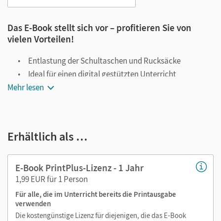
Das E-Book stellt sich vor – profitieren Sie von
vielen Vorteilen!
Entlastung der Schultaschen und Rucksäcke
Ideal für einen digital gestützten Unterricht
Mehr lesen
Notiz- und Markierungsmöglichkeit
Jederzeit unkompliziert verfügbar
Viele digitale Funktionen unterstützen das Lehren und
Erhältlich als …
Lernen:
Notizen erstellen
E-Book PrintPlus-Lizenz - 1 Jahr
Markierungen setzen
1,99 EUR für 1 Person
Text ergänzen
Für alle, die im Unterricht bereits die Printausgabe
Lesezeichen hinzufügen
verwenden
Suchen im Text
Die kostengünstige Lizenz für diejenigen, die das E-Book