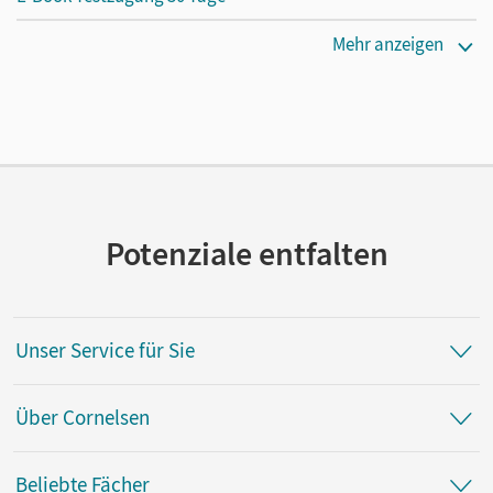
Erscheinungsdatum
Mehr anzeigen
16.09.2021
Lizenztext
Kostenloser Zugang, um das E-Book 30 Tage lang zu testen
Verlag
Cornelsen Verlag
Potenziale entfalten
Autor/-in
Jäger, Wolfgang; Möller, Silke; Drake, Marian; Quast,
Robert; Rassiller, Markus
Unser Service für Sie
Über Cornelsen
Beliebte Fächer