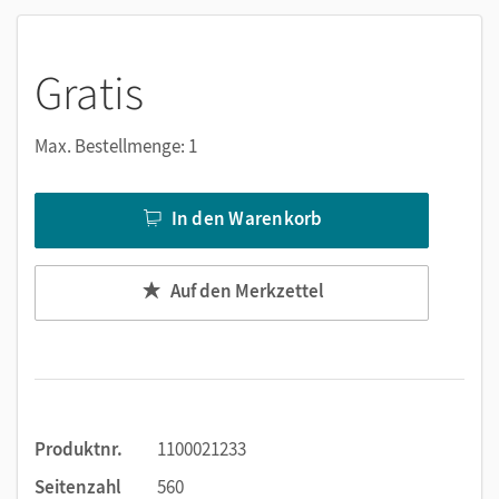
Viele digitale Funktionen unterstützen das Lehren und
Lernen:
Gratis
Notizen erstellen
Markierungen setzen
Max. Bestellmenge: 1
Text ergänzen
Lesezeichen hinzufügen
In den Warenkorb
Suchen im Text
Zoomen
Auf den Merkzettel
Produktnr.
1100021233
Seitenzahl
560