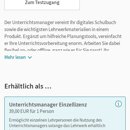
Zum Testzugang
Der Unterrichtsmanager vereint Ihr digitales Schulbuch
sowie die wichtigsten Lehrwerkmaterialien in einem
Produkt. Ergänzt um hilfreiche Planungstools, vereinfacht
er Ihre Unterrichtsvorbereitung enorm. Arbeiten Sie dabei
flexibel on- oder offline, ganz wie es für Sie passt! Ihr
Unterrichtsmanager enthält:
Mehr lesen
E-Book
kapitelgenaue Materialanordnung
Erhältlich als …
Videos
Audios
Interaktive Übungen
Unterrichtsmanager Einzellizenz
Lösungen
39,00 EUR für 1 Person
Arbeitsblätter als PDF
Ermöglicht einzelnen Lehrpersonen die Nutzung des
Grafiken
Unterrichtsmanagers solange das Lehrwerk erhältlich