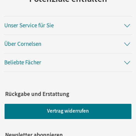
Autor/-in
Grohmann, Martin; Radecke-Rauh, Robert; Jäger,
Wolfgang; Biermann, Joachim; Vogel, Ursula; Brüsse-
Unser Service für Sie
Haustein, Daniela; Martini, Heidi; Möller, Silke; Quast,
Robert
Über Cornelsen
Beliebte Fächer
Rückgabe und Erstattung
Vertrag widerrufen
Newsletter abonnieren