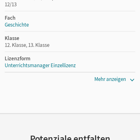
12/13
Fach
Geschichte
Klasse
12. Klasse, 13. Klasse
Lizenzform
Unterrichtsmanager Einzellizenz
Erscheinungsdatum
Mehr anzeigen
06.05.2024
Lizenztext
Ermöglicht einzelnen Lehrpersonen die Nutzung des
Unterrichtsmanagers solange das Lehrwerk erhältlich ist.
Verlag
Cornelsen Verlag
Potenziale entfalten