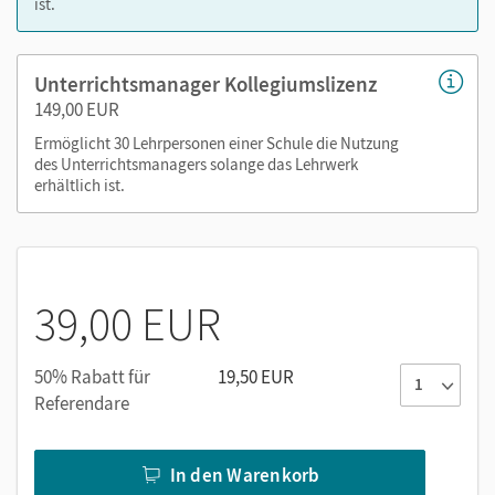
ist.
Kopiervorlagen
editierbare Kopiervorlagen
editierbarer Stoffverteilungsplan
Unterrichtsmanager Kollegiumslizenz
149,00 EUR
Nutzen Sie den Unterrichtsmanager auf lernen.cornelsen.de
Ermöglicht 30 Lehrpersonen einer Schule die Nutzung
oder über die Cornelsen Lernen App.
des Unterrichtsmanagers solange das Lehrwerk
erhältlich ist.
39,00 EUR
50% Rabatt für
19,50 EUR
Referendare
In den Warenkorb