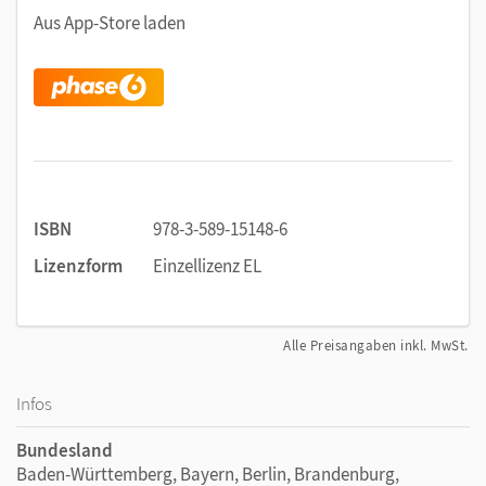
Schneller lernen: Mit
phase6
lernt es sich nicht nur
Aus App-Store laden
besser, sondern auch gezielter und schneller. So bleibt
mehr Zeit für anderes.
Individualisiertes Lernen: Vokabeln, die schwer fallen,
werden häufiger wiederholt als jene, die bereits
bekannt sind.
Mehr Motivation: Detaillierte Reports spiegeln die
Lernaktivität und Lernerfolge.
Variierende Abfragefolge:
phase6
sorgt für eine
ISBN
978-3-589-15148-6
sinnvolle Durchmischung. So wird keine Reihenfolge
Lizenzform
Einzellizenz EL
gelernt, sondern die Bedeutung jeder Vokabel für sich.
Nachhaltiger Lernerfolg: Vokabeln werden
systematisch trainiert und verlässlich in das
Alle Preisangaben inkl. MwSt.
Langzeitgedächtnis übertragen.
Infos
Bundesland
Baden-Württemberg, Bayern, Berlin, Brandenburg,