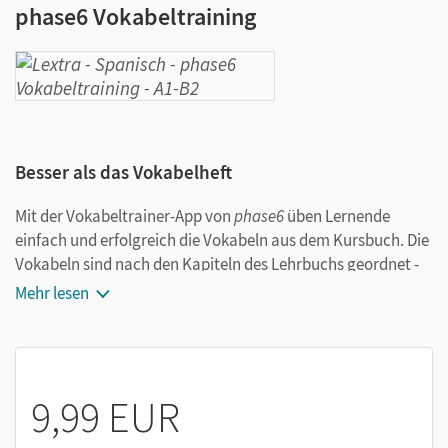
phase6 Vokabeltraining
Besser als das Vokabelheft
Mit der Vokabeltrainer-App von
phase6
üben Lernende
einfach und erfolgreich die Vokabeln aus dem Kursbuch. Die
Vokabeln sind nach den Kapiteln des Lehrbuchs geordnet -
ideal zum Wiederholen und gezielten Lernen für Tests und
Mehr lesen
Klassenarbeiten.
Das Angebot von
phase6
im Detail:
9,99 EUR
Fertige Vokabelsammlungen, die zum Lehrwerk
passen.