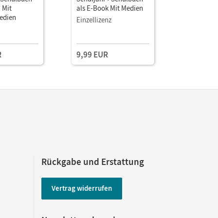
- Mit
als E-Book Mit Medien
als E-Boo
Medien
Einzellizenz
Einzellize
R
9,99 EUR
12,50 E
Rückgabe und Erstattung
Vertrag widerrufen