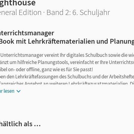
ighthouse
neral Edition · Band 2: 6. Schuljahr
terrichtsmanager
Book mit Lehrkräftematerialien und Planun
 Unterrichtsmanager vereint Ihr digitales Schulbuch sowie die w
änzt um hilfreiche Planungstools, vereinfacht er Ihre Unterricht
ibel on- oder offline, ganz wie es für Sie passt!
en den Lehrkräftefassungen des Schulbuchs und der Arbeitshefte
angreiches Angebot an weiteren Lehrkräftezusatzmaterialien. Di
ulbuchseiten zugeordnet.
r lesen
 Unterrichtsmanager enthält:
Schulbuch Lehrkräftefassung als E-Book
hältlich als …
Schulbuch Lehrkräftefassung Plus