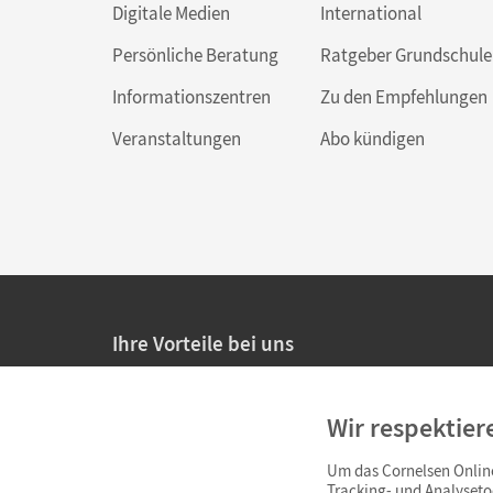
Digitale Medien
International
Persönliche Beratung
Ratgeber Grundschule
Informationszentren
Zu den Empfehlungen
Veranstaltungen
Abo kündigen
Ihre Vorteile bei uns
20% Prüfnachlass für Lehrkräfte
Wir respektier
Persönliche Angebote für Lehrkräfte
Um das Cornelsen Online
Sicheres Einkaufen mit SSL-Verschlüsselung
Tracking- und Analyseto