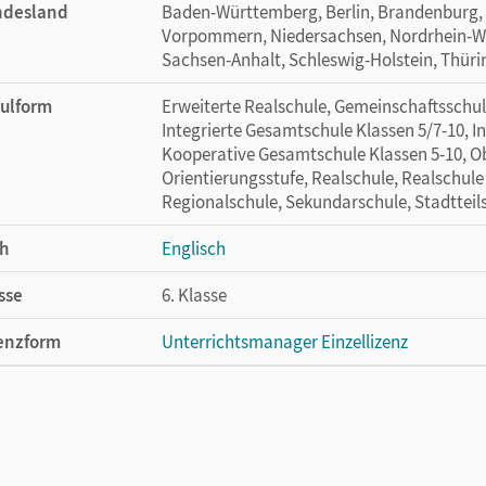
ndesland
Baden-Württemberg, Berlin, Brandenburg,
Vorpommern, Niedersachsen, Nordrhein-Wes
Sachsen-Anhalt, Schleswig-Holstein, Thür
ulform
Erweiterte Realschule, Gemeinschaftsschule
Integrierte Gesamtschule Klassen 5/7-10, I
Kooperative Gesamtschule Klassen 5-10, Ob
Orientierungsstufe, Realschule, Realschule
Regionalschule, Sekundarschule, Stadtteil
h
Englisch
sse
6. Klasse
enzform
Unterrichtsmanager Einzellizenz
cheinungsdatum
27.07.2023
enztext
Ermöglicht einzelnen Lehrpersonen die Nu
Lehrwerk erhältlich ist.