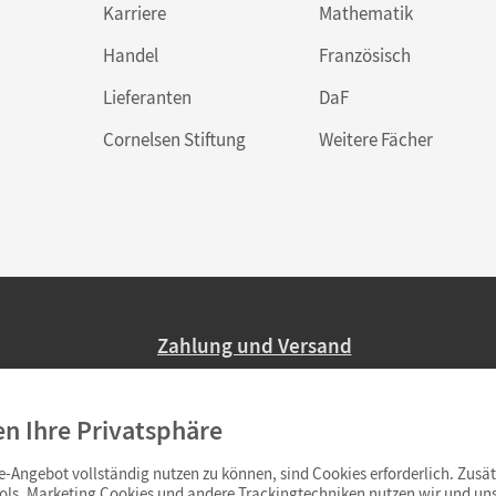
Karriere
Mathematik
Handel
Französisch
Lieferanten
DaF
Cornelsen Stiftung
Weitere Fächer
Zahlung und Versand
Nur 2,95 EUR Versandkosten in Deutsc
en Ihre Privatsphäre
Ab 59,– EUR Bestellwert liefern wir ve
(Lieferung in 3–6 Tagen).
-Angebot vollständig nutzen zu können, sind Cookies erforderlich. Zusät
ols. Marketing Cookies und andere Trackingtechniken nutzen wir und uns