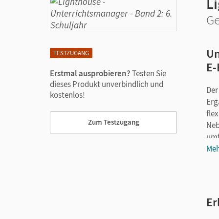
L
Ge
Un
TESTZUGANG
E-
Erstmal ausprobieren?
Testen Sie
dieses Produkt unverbindlich und
Der
kostenlos!
Erg
flex
Zum Testzugang
Neb
umf
Sch
Meh
Ihr
Er