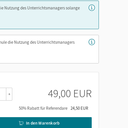
die Nutzung des Unterrichtsmanagers solange
rnelsen Lernen App zum Schulbuch – auch über
pte und Lösungen)
chule die Nutzung des Unterrichtsmanagers
en mit Aufgaben auf bis zu vier Niveaustufen
 (Lehrkräftefassung)
n des Schulbuchs – per Link aus dem
49,00 EUR
+
50% Rabatt für Referendare
24,50 EUR
 dank integriertem KI-Chat (Beta)
ive Lösungsteil
In den Warenkorb
änzendes Material zum Ausdrucken