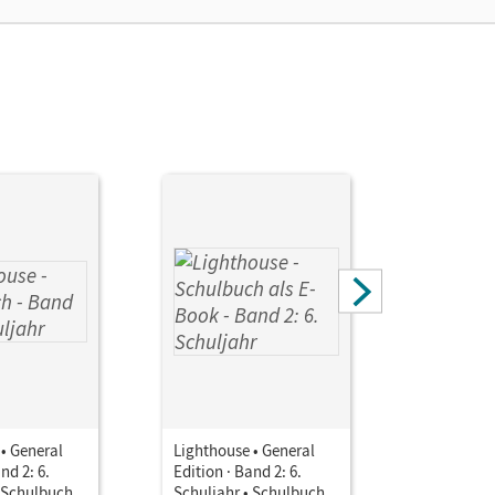
• General
Lighthouse • General
Lighthous
nd 2: 6.
Edition · Band 2: 6.
Edition · 
• Schulbuch
Schuljahr • Schulbuch
Schuljahr