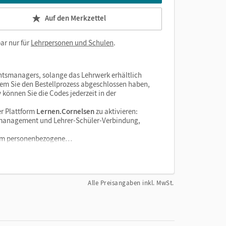
Auf den Merkzettel
er die Cornelsen Lernen App.
ar nur für
Lehrpersonen und Schulen
.
htsmanagers, solange das Lehrwerk erhältlich
dem Sie den Bestellprozess abgeschlossen haben,
v können Sie die Codes jederzeit in der
r Plattform
Lernen.Cornelsen
zu aktivieren:
enzmanagement und Lehrer-Schüler-Verbindung,
tform personenbezogene…
Alle Preisangaben inkl. MwSt.