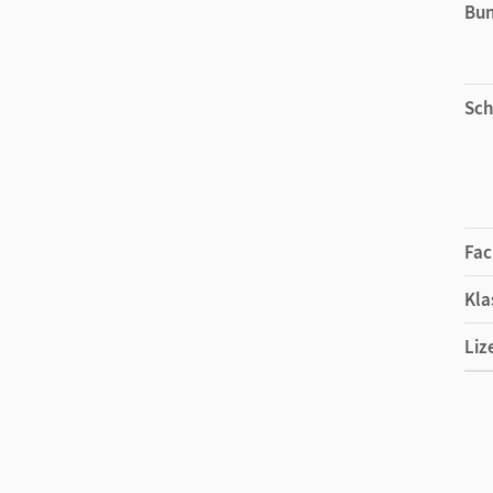
Bu
Sch
Fac
Kla
Liz
Ers
Liz