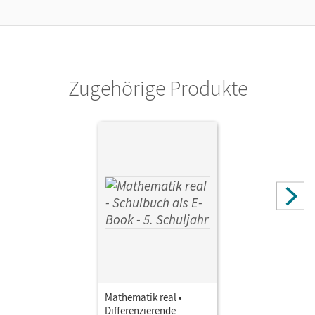
Kostenloser Zugang, um das E-Book 30 Tage lang zu testen
Verlag
Cornelsen Verlag
Zugehörige Produkte
Autor/-in
Hecht, Wolfgang; Koullen, Reinhold; Reufsteck, Günther;
Paffen, Hans-Helmut; Zillgens, Rainer; Sprehe, Christine;
Kreuz, Jeannine; Oster, Barbara
Mathematik real •
Differenzierende