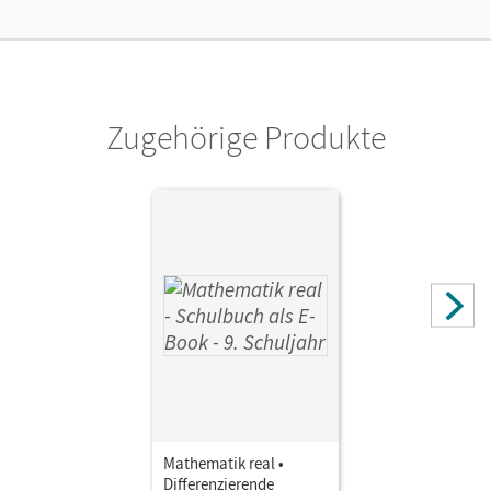
Kostenloser Zugang, um das E-Book 30 Tage lang zu testen
Verlag
Cornelsen Verlag
Zugehörige Produkte
Herausgeber/-in
Koullen, Reinhold
Autor/-in
Hecht, Wolfgang; Nix, Frank; Cornetz, Elke; Koullen,
Reinhold; Reufsteck, Günther; Paffen, Hans-Helmut;
Zillgens, Rainer; Sprehe, Christine; Kreuz, Jeannine
Mathematik real •
Differenzierende