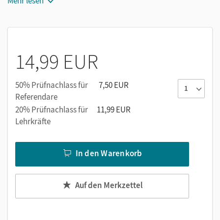
Kenntnisse zu vertiefen. Tipps und Feedback unterstützen
Mehr lesen
beim eigenständigen Lösen der Aufgaben.
14,99 EUR
50% Prüfnachlass für
7,50 EUR
Referendare
20% Prüfnachlass für
11,99 EUR
Lehrkräfte
In den Warenkorb
Auf den Merkzettel