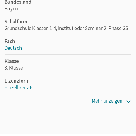
Bundesland
Bayern
Schulform
Grundschule Klassen 1-4, Institut oder Seminar 2. Phase GS
Fach
Deutsch
Klasse
3. Klasse
Lizenzform
Einzellizenz EL
Erscheinungsdatum
Mehr anzeigen
08.10.2015
Maße
Länge: 29,8 cm, Breite: 21 cm, Höhe: 0,7 cm