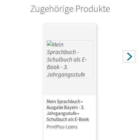
Zugehörige Produkte
Autor/-in
von Kuester, Ursula; Schmidt-Büttner, Johanna; Hahn,
Gabi; Pristl, Theresia; Haneder, Margit; Syemushyn, Sonja;
Köppl, Ursula
Mein Sprachbuch •
Ausgabe Bayern · 3.
Jahrgangsstufe •
Schulbuch als E-Book
PrintPlus-Lizenz