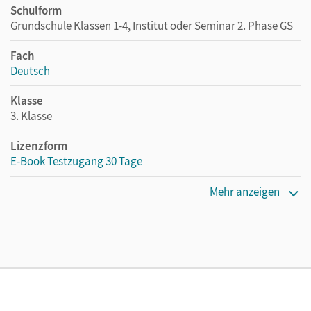
Schulform
Grundschule Klassen 1-4, Institut oder Seminar 2. Phase GS
Fach
Deutsch
Klasse
3. Klasse
Lizenzform
E-Book Testzugang 30 Tage
Erscheinungsdatum
Mehr anzeigen
02.08.2021
Lizenztext
Kostenloser Zugang, um das E-Book 30 Tage lang zu testen
Verlag
Oldenbourg Schulbuchverlag