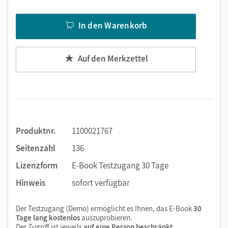
Text ergänzen
Lesezeichen hinzufügen
In den Warenkorb
Suchen im Text
Zoomen
Auf den Merkzettel
Produktnr.
1100021767
Seitenzahl
136
Lizenzform
E-Book Testzugang 30 Tage
Hinweis
sofort verfügbar
Der Testzugang (Demo) ermöglicht es Ihnen, das E-Book
30
Tage lang kostenlos
auszuprobieren.
Der Zugriff ist jeweils
auf eine Person beschränkt
.