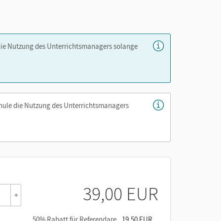
lseite, einschließlich Kommentar zu jedem
fgabe des Schulbuchs
die Nutzung des Unterrichtsmanagers solange
er die Cornelsen Lernen App.
chule die Nutzung des Unterrichtsmanagers
39,00 EUR
+
50% Rabatt für Referendare
19,50 EUR