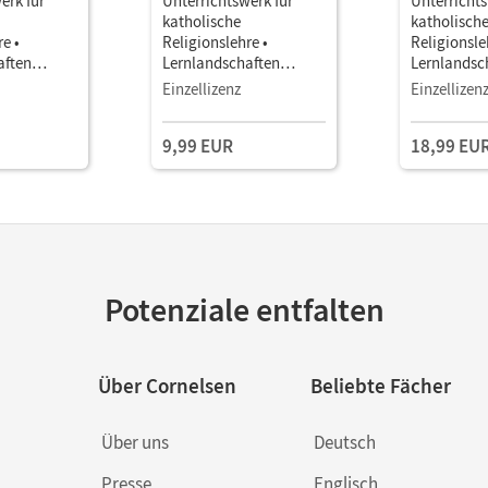
erk für
Unterrichtswerk für
Unterrichts
katholische
katholisch
e •
Religionslehre •
Religionsle
aften
Lernlandschaften
Lernlandsc
Religion
Religion
Einzellizenz
Einzellizen
Sekundarst
Gymnasium/Sekundarst
Gymnasium
abe N · Band
ufe I - Ausgabe N · Band
ufe I - Aus
9,99 EUR
18,99 EU
jahr •
1: 5./6. Schuljahr •
1: 5./6. Sch
ls E-Book
Schulbuch als E-Book (1
Schulbuch 
Jahr) Mit Medien
Jahre) Mit
Potenziale entfalten
Über Cornelsen
Beliebte Fächer
Über uns
Deutsch
Presse
Englisch