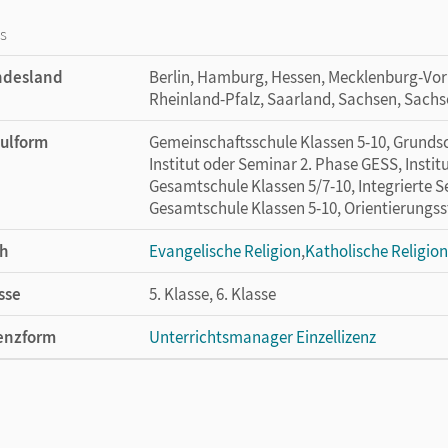
os
ndesland
Berlin, Hamburg, Hessen, Mecklenburg-Vo
Rheinland-Pfalz, Saarland, Sachsen, Sachs
ulform
Gemeinschaftsschule Klassen 5-10, Grundsc
Institut oder Seminar 2. Phase GESS, Instit
Gesamtschule Klassen 5/7-10, Integrierte 
Gesamtschule Klassen 5-10, Orientierungsst
h
Evangelische Religion
,
Katholische Religion
sse
5. Klasse, 6. Klasse
enzform
Unterrichtsmanager Einzellizenz
cheinungsdatum
23.08.2023
enztext
Ermöglicht einzelnen Lehrpersonen die Nu
Lehrwerk erhältlich ist.