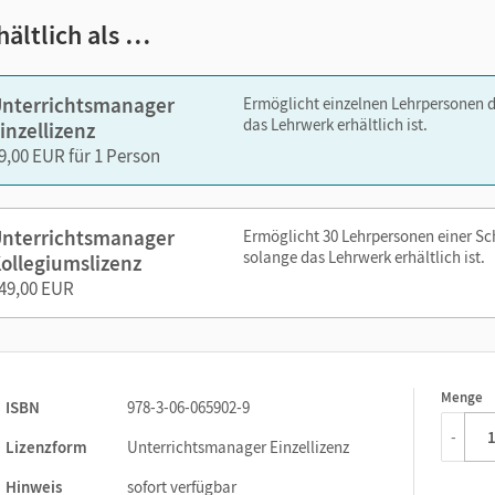
Erschließungen und Hintergrundinformationen zu jeder Doppe
Arbeitsauftrag
hältlich als …
Evaluation: je ein Arbeitsblatt (PDF) zu jeder Lerntagebuchau
Gesamt-PDF der Handreichungen
nterrichtsmanager
Ermöglicht einzelnen Lehrpersonen 
das Lehrwerk erhältlich ist.
inzellizenz
zen Sie den Unterrichtsmanager auf lernen.cornelsen.de oder üb
9,00 EUR für 1 Person
nterrichtsmanager
Ermöglicht 30 Lehrpersonen einer S
solange das Lehrwerk erhältlich ist.
ollegiumslizenz
49,00 EUR
Menge
1
ISBN
978-3-06-065902-9
-
Lizenzform
Unterrichtsmanager Einzellizenz
Hinweis
sofort verfügbar