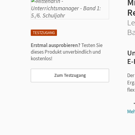
Mi
R
Le
Ba
TESTZUGANG
Erstmal ausprobieren?
Testen Sie
Un
dieses Produkt unverbindlich und
kostenlos!
E-
Der
Zum Testzugang
Erg
fle
Meh