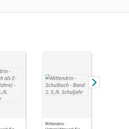
n, Jörg; Arnold, Sabrina; Ehlen, Julia; Hassel,
·
Mittendrin ·
Mittendrin