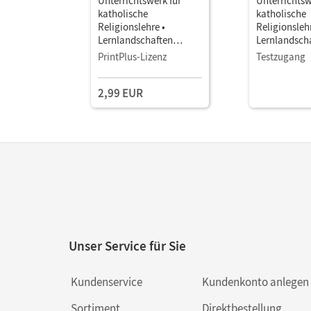
Unterrichtswerk für
Unterrichtsw
katholische
katholische
Religionslehre •
Religionslehr
Lernlandschaften
Lernlandsch
Religion
Religion
PrintPlus-Lizenz
Testzugang
Gymnasium/Sekundarst
Gymnasium/
ufe I - Ausgabe N · Band
ufe I - Ausg
2,99 EUR
1: 5./6. Schuljahr •
1: 5./6. Schul
Schulbuch als E-Book
Schulbuch a
Mit Medien
Mit Medien
Unser Service für Sie
Kundenservice
Kundenkonto anlegen
Sortiment
Direktbestellung