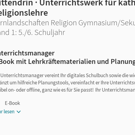
ttendrin · Unterrichtswerk für kat
eligionslehre
rnlandschaften Religion Gymnasium/Sekun
nd 1: 5./6. Schuljahr
terrichtsmanager
Book mit Lehrkräftematerialien und Planun
 Unterrichtsmanager vereint Ihr digitales Schulbuch sowie die w
änzt um hilfreiche Planungstools, vereinfacht er Ihre Unterricht
xibel on- oder offline, ganz wie es für Sie passt! Ihr Unterrichtsma
E-Book
seitengenaue Materialanordnung
r lesen
Audios mit Einspielungen der Lieder des Schulbuchs
Arbeitsblätter und Kopiervorlagen als PDF