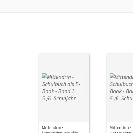
Ver
Her
Aut
Mittendrin ·
Mittendrin ·