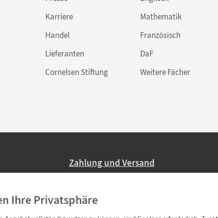
Karriere
Mathematik
Handel
Französisch
Lieferanten
DaF
Cornelsen Stiftung
Weitere Fächer
Zahlung und Versand
Nur 2,95 EUR Versandkosten in Deutsc
en Ihre Privatsphäre
Ab 59,– EUR Bestellwert liefern wir ve
(Lieferung in 3–6 Tagen).