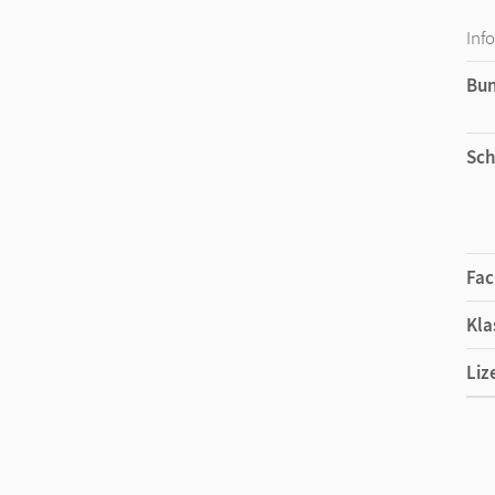
Inf
Bu
Sch
Fac
Kla
Liz
Ers
Liz