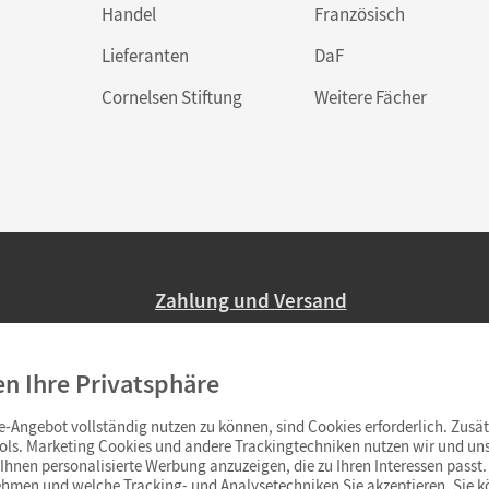
Handel
Französisch
Lieferanten
DaF
Cornelsen Stiftung
Weitere Fächer
Zahlung und Versand
Nur 2,95 EUR Versandkosten in Deutsc
en Ihre Privatsphäre
Ab 59,– EUR Bestellwert liefern wir ve
(Lieferung in 3–6 Tagen).
-Angebot vollständig nutzen zu können, sind Cookies erforderlich. Zusät
ols. Marketing Cookies und andere Trackingtechniken nutzen wir und uns
hnen personalisierte Werbung anzuzeigen, die zu Ihren Interessen passt. 
hmen und welche Tracking- und Analysetechniken Sie akzeptieren. Sie k