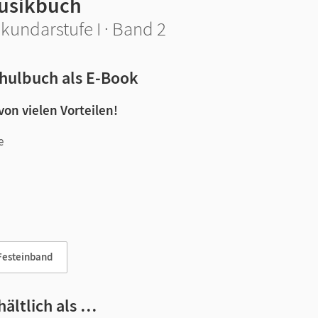
usikbuch
kundarstufe I · Band 2
hulbuch als E-Book
 von vielen Vorteilen!
e
n und Lernen:
Festeinband
hältlich als …