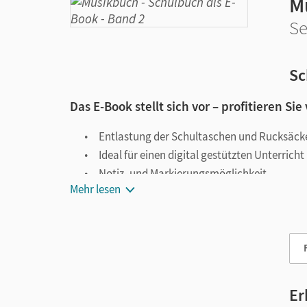
M
Se
Sc
Das E-Book stellt sich vor – profitieren Sie
Entlastung der Schultaschen und Rucksäck
Ideal für einen digital gestützten Unterricht
Notiz- und Markierungsmöglichkeit
Mehr lesen
Jederzeit unkompliziert verfügbar
Viele digitale Funktionen unterstützen das Lehre
Notizen erstellen
Markierungen setzen
Text ergänzen
Er