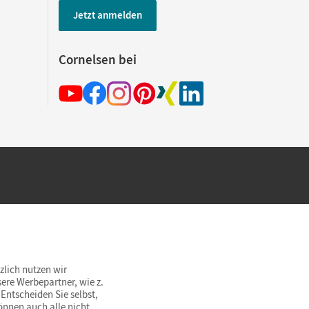
Jetzt anmelden
Cornelsen bei
hland beim Kauf im Cornelsen Onlineshop.
rsandkostenfrei innerhalb Deutschlands
zlich nutzen wir
ere Werbepartner, wie z.
Entscheiden Sie selbst,
önnen auch alle nicht