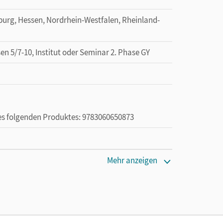
rg, Hessen, Nordrhein-Westfalen, Rheinland-
n 5/7-10, Institut oder Seminar 2. Phase GY
des folgenden Produktes: 9783060650873
ie das E-Book ein Jahr lang ergänzend zum Print-
Mehr anzeigen
ur von Lehrkräften und Schulen erworben werden.