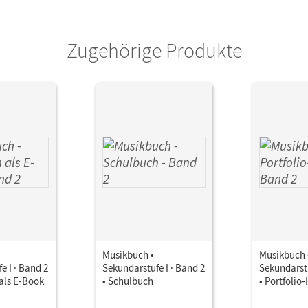
or/-in
Ickstadt, Peter; Schumann, Inkeri; Zimmer
Frederich, Rasmus; Butz, Rainer; Jelen, Adi
Zugehörige Produkte
Musikbuch •
Musikbuch 
e I · Band 2
Sekundarstufe I · Band 2
Sekundarstu
als E-Book
• Schulbuch
• Portfolio-