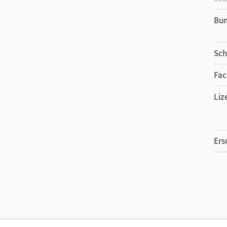
Bu
Sch
Fac
Liz
Ers
Liz
Ver
Her