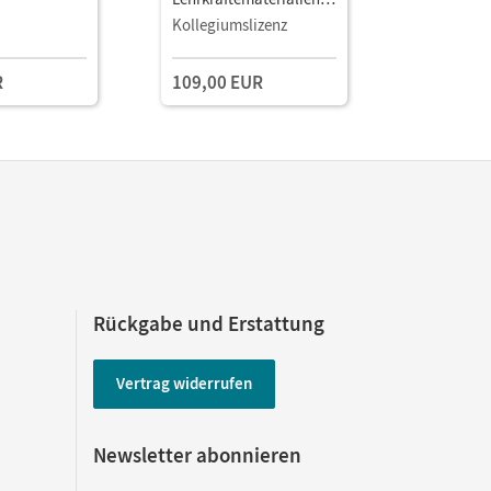
und Planungstools
und Planu
Kollegiumslizenz
Einzellize
R
109,00 EUR
29,00 E
Rückgabe und Erstattung
Vertrag widerrufen
Newsletter abonnieren