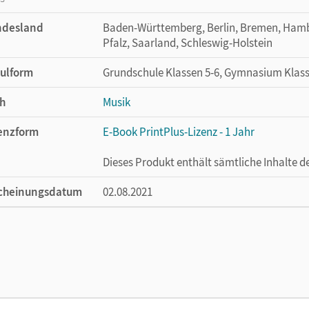
ndesland
Baden-Württemberg, Berlin, Bremen, Hambu
Pfalz, Saarland, Schleswig-Holstein
ulform
Grundschule Klassen 5-6, Gymnasium Klasse
h
Musik
enzform
E-Book PrintPlus-Lizenz - 1 Jahr
Dieses Produkt enthält sämtliche Inhalte 
cheinungsdatum
02.08.2021
enztext
Die kostengünstige Lizenz für diejenigen, d
Titel nutzen möchten. Diese Lizenz kann n
lag
Cornelsen Verlag
ausgeber/-in
Brassel, Ulrich