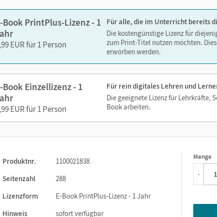
-Book PrintPlus-Lizenz - 1
Für alle, die im Unterricht bereits
ahr
Die kostengünstige Lizenz für diejen
zum Print-Titel nutzen möchten. Dies
,99 EUR für 1 Person
erworben werden.
-Book Einzellizenz - 1
Für rein digitales Lehren und Lerne
ahr
Die geeignete Lizenz für Lehrkräfte, 
Book arbeiten.
,99 EUR für 1 Person
Menge
1
Produktnr.
1100021838
-
Seitenzahl
288
Lizenzform
E-Book PrintPlus-Lizenz - 1 Jahr
Hinweis
sofort verfügbar