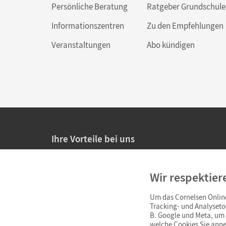
Persönliche Beratung
Ratgeber Grundschule
Informationszentren
Zu den Empfehlungen
Veranstaltungen
Abo kündigen
Ihre Vorteile bei uns
20% Prüfnachlass für Lehrkräfte
Wir respektier
Persönliche Angebote für Lehrkräfte
Um das Cornelsen Online
Sicheres Einkaufen mit SSL-Verschlüsselung
Tracking- und Analyseto
B. Google und Meta, um I
Verlängerte
Widerrufsfrist
von 4 Wochen
welche Cookies Sie anne