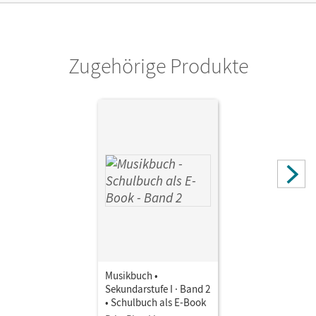
Herausgeber/-in
Brassel, Ulrich
Zugehörige Produkte
Autor/-in
Ickstadt, Peter; Schumann, Inkeri; Zimmermann, Thomas;
Brassel, Ulrich; Hammer, Katrin; Frederich, Rasmus; Butz,
Rainer; Jelen, Adina
Musikbuch •
Sekundarstufe I · Band 2
• Schulbuch als E-Book