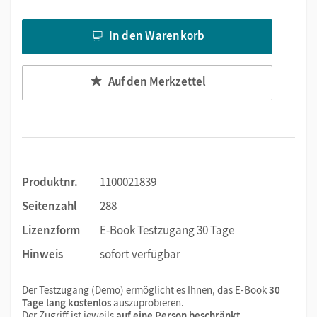
Text ergänzen
Lesezeichen hinzufügen
In den Warenkorb
Suchen im Text
Zoomen
Auf den Merkzettel
Produktnr.
1100021839
Seitenzahl
288
Lizenzform
E-Book Testzugang 30 Tage
Hinweis
sofort verfügbar
Der Testzugang (Demo) ermöglicht es Ihnen, das E-Book
30
Tage lang kostenlos
auszuprobieren.
Der Zugriff ist jeweils
auf eine Person beschränkt
.