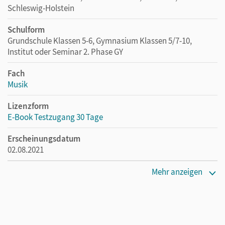
Schleswig-Holstein
Schulform
Grundschule Klassen 5-6, Gymnasium Klassen 5/7-10,
Institut oder Seminar 2. Phase GY
Fach
Musik
Lizenzform
E-Book Testzugang 30 Tage
Erscheinungsdatum
02.08.2021
Lizenztext
Mehr anzeigen
Kostenloser Zugang, um das E-Book 30 Tage lang zu testen
Verlag
Cornelsen Verlag