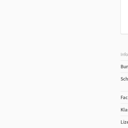
Inf
Bu
Sch
Fac
Kla
Liz