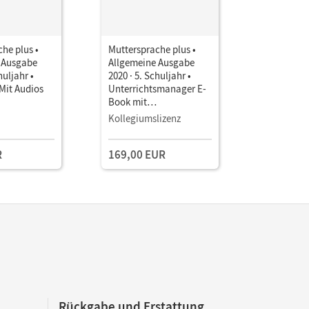
he plus •
Muttersprache plus •
Mutterspr
 Ausgabe
Allgemeine Ausgabe
Allgemein
huljahr •
2020 · 5. Schuljahr •
2020 · 5. S
Mit Audios
Unterrichtsmanager E-
Unterrich
Book mit
Book mit
Lehrkräftematerialien
Lehrkräft
Kollegiumslizenz
Testzuga
und Planungstools
und Planu
(Test-Zug
R
169,00 EUR
Rückgabe und Erstattung