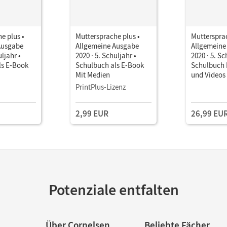
e plus •
Muttersprache plus •
Muttersprac
Ausgabe
Allgemeine Ausgabe
Allgemeine
uljahr •
2020 · 5. Schuljahr •
2020 · 5. Sc
ls E-Book
Schulbuch als E-Book
Schulbuch 
Mit Medien
und Videos
PrintPlus-Lizenz
2,99 EUR
26,99 EU
Potenziale entfalten
Über Cornelsen
Beliebte Fächer