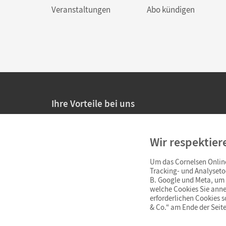
Veranstaltungen
Abo kündigen
Ihre Vorteile bei uns
20% Prüfnachlass für Lehrkräfte
Wir respektier
Persönliche Angebote für Lehrkräfte
Um das Cornelsen Online
Sicheres Einkaufen mit SSL-Verschlüsselung
Tracking- und Analyseto
B. Google und Meta, um I
Verlängerte
Widerrufsfrist
von 4 Wochen
welche Cookies Sie anne
erforderlichen Cookies 
& Co.“ am Ende der Seite
Schnelle und einfache Retourenabwicklung