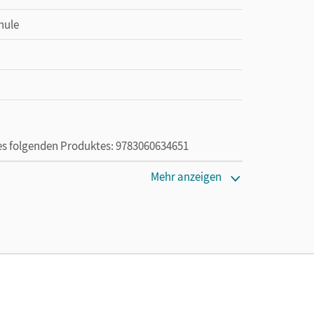
hule
des folgenden Produktes: 9783060634651
Mehr anzeigen
die Nutzung des Unterrichtsmanagers solange das