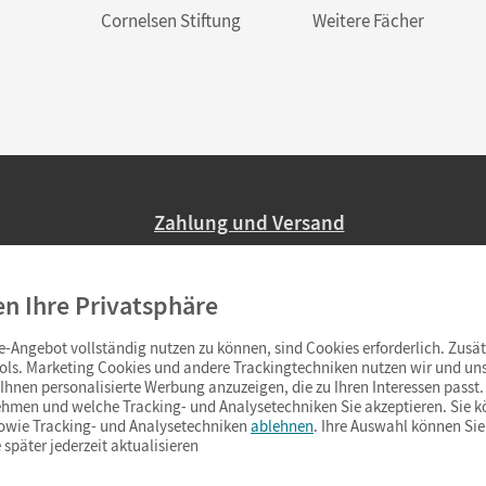
Cornelsen Stiftung
Weitere Fächer
Zahlung und Versand
Nur 2,95 EUR Versandkosten in Deutsc
en Ihre Privatsphäre
Ab 59,– EUR Bestellwert liefern wir ve
(Lieferung in 3–6 Tagen).
-Angebot vollständig nutzen zu können, sind Cookies erforderlich. Zusät
ols. Marketing Cookies und andere Trackingtechniken nutzen wir und uns
hnen personalisierte Werbung anzuzeigen, die zu Ihren Interessen passt. 
hmen und welche Tracking- und Analysetechniken Sie akzeptieren. Sie k
sowie Tracking- und Analysetechniken
ablehnen
. Ihre Auswahl können Sie
 später jederzeit aktualisieren