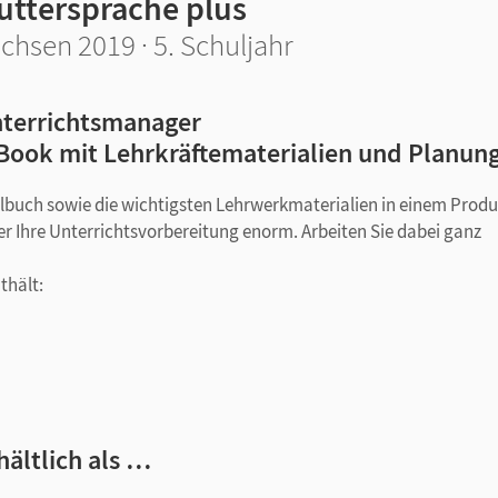
uttersprache plus
chsen 2019 · 5. Schuljahr
terrichtsmanager
Book mit Lehrkräftematerialien und Planun
ulbuch sowie die wichtigsten Lehrwerkmaterialien in einem Produ
er Ihre Unterrichtsvorbereitung enorm. Arbeiten Sie dabei ganz
thält:
zierten Üben
auf bis zu drei Niveaus
Lösungen, Bewertungsbogen und Punkterastern
tehen
hältlich als …
en, Unterrichtsideen, Lösungen zum Schulbuch, Tafelbildern/