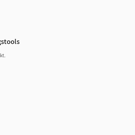
gstools
kt.