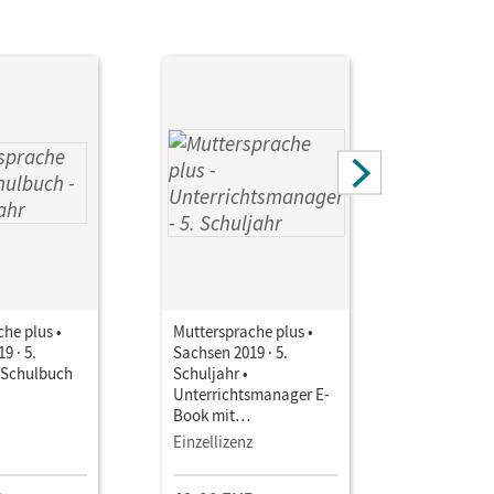
he plus •
Muttersprache plus •
Mutterspr
9 · 5.
Sachsen 2019 · 5.
Sachsen 20
• Schulbuch
Schuljahr •
Schuljahr 
Unterrichtsmanager E-
Unterrich
Book mit
Book mit
Lehrkräftematerialien
Lehrkräft
Einzellizenz
Testzuga
und Planungstools
und Planu
(Test-Zug