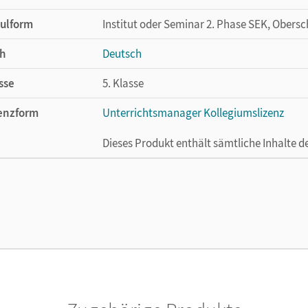
ulform
Institut oder Seminar 2. Phase SEK, Obersc
h
Deutsch
sse
5. Klasse
enzform
Unterrichtsmanager Kollegiumslizenz
Dieses Produkt enthält sämtliche Inhalte 
cheinungsdatum
01.06.2021
enztext
Ermöglicht 30 Lehrpersonen einer Schule 
Lehrwerk erhältlich ist.
lag
Cornelsen Verlag