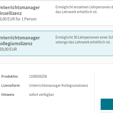
daktische Hilfen für fachfremd Unterrichtende und
nterrichtsmanager
Ermöglicht einzelnen Lehrpersonen 
das Lehrwerk erhältlich ist.
inzellizenz
Unterricht
9,00 EUR für 1 Person
apiteln
nelsen.de oder über die Cornelsen Lernen App.
nterrichtsmanager
Ermöglicht 30 Lehrpersonen einer S
solange das Lehrwerk erhältlich ist.
ollegiumslizenz
69,00 EUR
Produktnr.
1100026258
Lizenzform
Unterrichtsmanager Kollegiumslizenz
Hinweis
sofort verfügbar