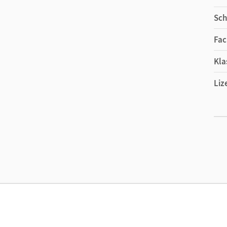
Sch
Fac
Kla
Liz
Ers
Liz
Ver