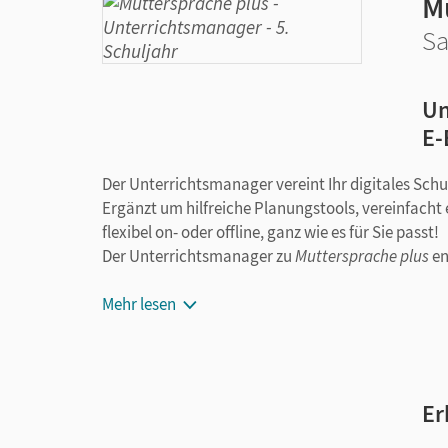
M
Sa
Un
E-
Der Unterrichtsmanager vereint Ihr digitales Sch
Ergänzt um hilfreiche Planungstools, vereinfacht 
flexibel on- oder offline, ganz wie es für Sie passt!
Der Unterrichtsmanager zu
Muttersprache plus
en
E-Book
Mehr lesen
kapitelgenaue Materialanordnung
editierbare Kopiervorlagen zum differen
editierbare Klassenarbeitsvorschläge
mit 
Audio-Dateien
und
Übungen zum Hörvers
Er
Handreichungen
mit didaktischen Hinweis