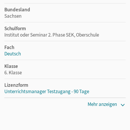
Bundesland
Sachsen
Schulform
Institut oder Seminar 2. Phase SEK, Oberschule
Fach
Deutsch
Klasse
6. Klasse
Lizenzform
Unterrichtsmanager Testzugang - 90 Tage
Erscheinungsdatum
Mehr anzeigen
05.07.2021
Lizenztext
Kostenloser Zugang für Lehrpersonen, um den