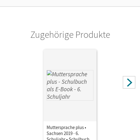
Unterrichtsmanager 90 Tage lang zu testen.
Verlag
Cornelsen Verlag
Zugehörige Produkte
Autor/-in
Kaiser, Brita; Kruse, Andrea; Mann, Karin; Marko, Iris;
Michaelis, Sylke; Oehme, Viola; Patzelt, Birgit; Viohl, Antje;
Ploog, Gitta-Bianca; Rusnok, Toka-Lena; Scheuringer-
Hillus, Luzia; Schmidt, Birgit; Schön, Petra; Schübel,
Adelbert; Schwelgengräber, Wiebke; Thiele, Marianne;
Tomaszek, Viola
Muttersprache plus •
Sachsen 2019 · 6.
Schuljahr • Schulbuch