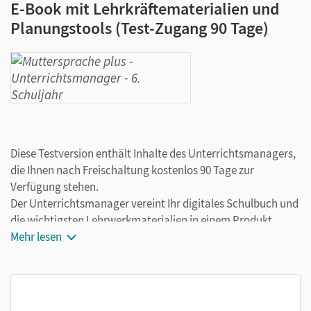
E-Book mit Lehrkräftematerialien und
Planungstools (Test-Zugang 90 Tage)
Diese Testversion enthält Inhalte des Unterrichtsmanagers,
die Ihnen nach Freischaltung kostenlos 90 Tage zur
Verfügung stehen.
Der Unterrichtsmanager vereint Ihr digitales Schulbuch und
die wichtigsten Lehrwerkmaterialien in einem Produkt.
Ergänzt um hilfreiche Planungstools, vereinfacht er Ihre
Mehr lesen
Unterrichtsvorbereitung enorm.