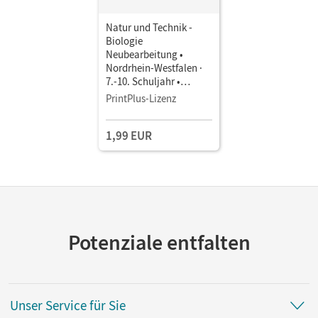
Natur und Technik -
Biologie
Neubearbeitung •
Nordrhein-Westfalen ·
7.-10. Schuljahr •
Schulbuch als E-Book
PrintPlus-Lizenz
1,99 EUR
Potenziale entfalten
Unser Service für Sie