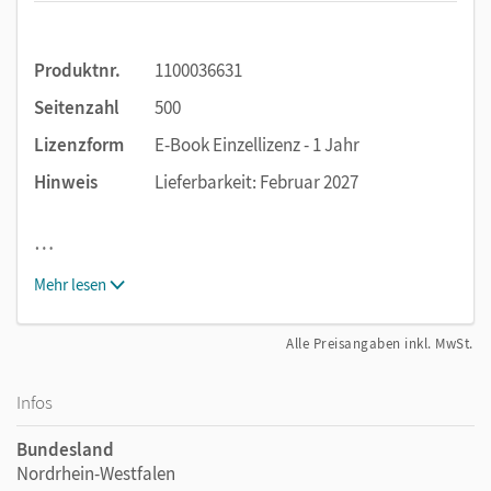
Bastelvorlagen
Dateivorlagen
Produktnr.
1100036631
Arbeitsblätter als Hilfe für Aufgaben im Schulbuch
Seitenzahl
500
Lizenzform
E-Book Einzellizenz - 1 Jahr
Hinweis
Lieferbarkeit: Februar 2027
…
Mehr lesen
Alle Preisangaben inkl. MwSt.
Infos
Bundesland
Nordrhein-Westfalen