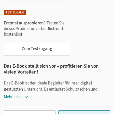
TESTZUGANG
Erstmal ausprobieren?
Testen Sie
dieses Produkt unverbindlich und
kostenlos!
Zum Testzugang
Das E-Book stellt sich vor – profitieren Sie von
vielen Vorteilen!
Das E-Book ist der ideale Begleiter für Ihren digital
gestützten Unterricht. Es entlastet Schultaschen und
Rucksäcke und ist jederzeit unkompliziert verfügbar.
Mehr lesen
Außerdem unterstützt es mit vielen digitalen Funktionen
das Lehren und Lernen: