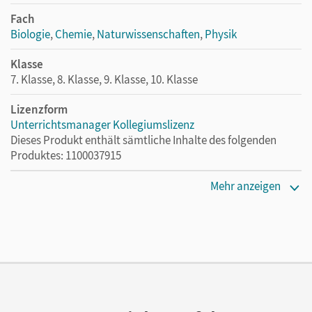
Fach
Biologie
,
Chemie
,
Naturwissenschaften
,
Physik
Klasse
7. Klasse, 8. Klasse, 9. Klasse, 10. Klasse
Lizenzform
Unterrichtsmanager Kollegiumslizenz
Dieses Produkt enthält sämtliche Inhalte des folgenden
Produktes: 1100037915
Lizenztext
Mehr anzeigen
Ermöglicht 30 Lehrpersonen einer Schule die Nutzung des
Unterrichtsmanagers solange das Lehrwerk erhältlich ist.
Verlag
Cornelsen Verlag