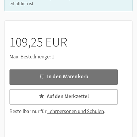
Lösungen zu allen Aufgaben im Themenheft
erhältlich ist.
didaktische Hinweise
Nutzen Sie den Unterrichtsmanager auf lernen.cornelsen.de
oder über die Cornelsen Lernen App.
109,25 EUR
Max. Bestellmenge: 1
In den Warenkorb
Auf den Merkzettel
Bestellbar nur für
Lehrpersonen und Schulen
.