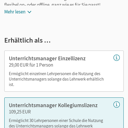
flexibel on- oder offline, ganz wie es für Sie passt!
Mehr lesen
Ihr Unterrichtsmanager enthält:
das E-Book des Themenheftes
Erhältlich als …
alle Medien, die über die QR-Codes im Themenheft
aufgerufen werden können
Tipps zu den mittleren und schweren Aufgaben im
Unterrichtsmanager Einzellizenz
Themenheft
29,00 EUR für 1 Person
Glossare mit den wichtigsten Fachbegriffen zu jedem
Ermöglicht einzelnen Lehrpersonen die Nutzung des
Unterkapitel
Unterrichtsmanagers solange das Lehrwerk erhältlich
Videos und bewegte Bilder
ist.
Programmiervorlagen
Arbeitsblätter als Hilfe für ausgewählte Aufgaben im
Unterrichtsmanager Kollegiumslizenz
Themenheft
109,25 EUR
Lerneinheiten zum eXperiBot
Kurse der World Robotik Olympiad (WRO)
Ermöglicht 30 Lehrpersonen einer Schule die Nutzung
des Unterrichtsmanagers solange das Lehrwerk