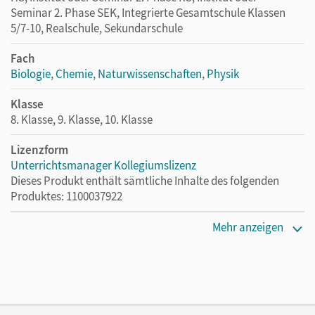
Seminar 2. Phase SEK, Integrierte Gesamtschule Klassen
5/7-10, Realschule, Sekundarschule
Fach
Biologie
,
Chemie
,
Naturwissenschaften
,
Physik
Klasse
8. Klasse, 9. Klasse, 10. Klasse
Lizenzform
Unterrichtsmanager Kollegiumslizenz
Dieses Produkt enthält sämtliche Inhalte des folgenden
Produktes: 1100037922
Lizenztext
Mehr anzeigen
Ermöglicht 30 Lehrpersonen einer Schule die Nutzung des
Unterrichtsmanagers solange das Lehrwerk erhältlich ist.
Verlag
Cornelsen Verlag