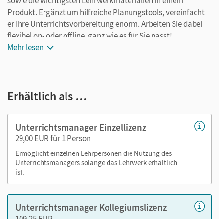
sowie die wichtigsten Lehrwerkmaterialien in einem
Produkt. Ergänzt um hilfreiche Planungstools, vereinfacht
er Ihre Unterrichtsvorbereitung enorm. Arbeiten Sie dabei
flexibel on- oder offline, ganz wie es für Sie passt!
Mehr lesen
Ihr Unterrichtsmanager enthält:
das E-Book des Themenheftes
Erhältlich als …
alle Materialien seitengenau zugeordnet
alle Medien, die über die QR-Codes aufgerufen werden
können
Unterrichtsmanager Einzellizenz
Videos und bewegte Bilder
29,00 EUR für 1 Person
Lösungen zu allen Aufgaben
Ermöglicht einzelnen Lehrpersonen die Nutzung des
Tipps zu den schweren Aufgaben
Unterrichtsmanagers solange das Lehrwerk erhältlich
Glossare mit den wichtigsten Fachbegriffen zu jedem
ist.
Unterkapitel
Unterrichtsmanager Kollegiumslizenz
Nutzen Sie den Unterrichtsmanager auf lernen.cornelsen.de
109,25 EUR