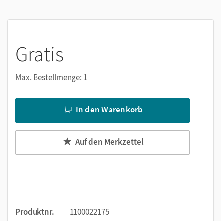
Jederzeit unkompliziert verfügbar
Viele digitale Funktionen unterstützen das Lehren und
Lernen:
Gratis
Notizen erstellen
Markierungen setzen
Max. Bestellmenge: 1
Text ergänzen
Lesezeichen hinzufügen
In den Warenkorb
Suchen im Text
Zoomen
Auf den Merkzettel
Produktnr.
1100022175