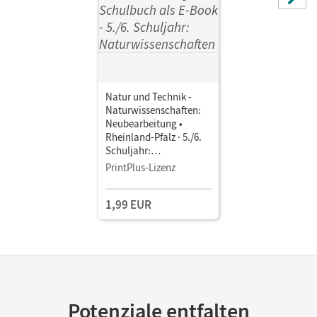
Malcotti, Ainoa; Täubner, Claudia; Weiler, Judith; Theis,
Sven; Rau, Verena; Hintzen, Oliver; Abegg, Volker
Natur und Technik -
Naturwissenschaften:
Neubearbeitung •
Rheinland-Pfalz · 5./6.
Schuljahr:
Naturwissenschaften •
PrintPlus-Lizenz
Schulbuch als E-Book
1,99 EUR
Potenziale entfalten