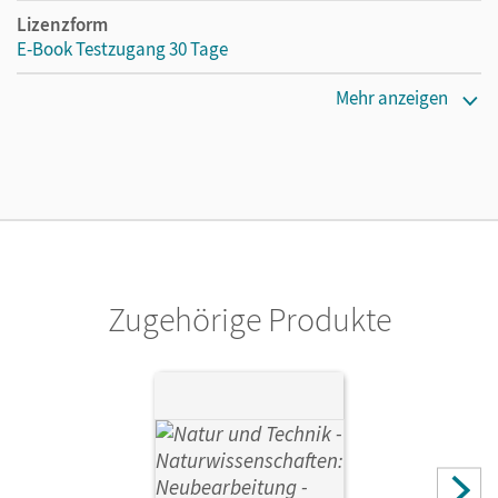
Lizenzform
E-Book Testzugang 30 Tage
Erscheinungsdatum
Mehr anzeigen
02.08.2021
Lizenztext
Kostenloser Zugang, um das E-Book 30 Tage lang zu testen
Verlag
Cornelsen Verlag
Zugehörige Produkte
Autor/-in
Wiedenmann, Gottfried; Schröder, Norbert; Pätzelt,
Cornelia; Jütte, Michael; Klinkmüller, Ute; Austenfeld,
Ulrike; Obst, Heinz; Löffelhardt, Martin; Sinterhauf,
Reinhard; Faehndrich, Anja; Bresler, Siegfried; Schröder,
Wilhelm; Heepmann, Bernd; Stelzig, Ingmar; Kühl, Ralf;
Kretzschmar, Erich; Lichtenberger, Jochim; Pfohl, Ute;
Barheine, Barbara; Kuck, Carsten; Gutmann, Anita;