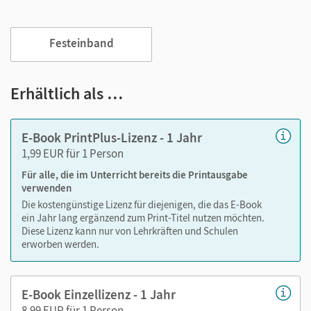
Jederzeit unkompliziert verfügbar
Viele digitale Funktionen unterstützen das Lehren und
Festeinband
Lernen:
Notizen erstellen
Erhältlich als …
Markierungen setzen
Text ergänzen
E-Book PrintPlus-Lizenz - 1 Jahr
Lesezeichen hinzufügen
1,99 EUR für 1 Person
Suchen im Text
Für alle, die im Unterricht bereits die Printausgabe
Zoomen
verwenden
Die kostengünstige Lizenz für diejenigen, die das E-Book
ein Jahr lang ergänzend zum Print-Titel nutzen möchten.
Diese Lizenz kann nur von Lehrkräften und Schulen
erworben werden.
E-Book Einzellizenz - 1 Jahr
8,99 EUR für 1 Person