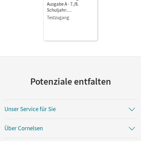
Ausgabe A · 7./8.
Schuljahr:
Naturwissenschaften •
Testzugang
Schulbuch als E-Book
Potenziale entfalten
Unser Service für Sie
Über Cornelsen