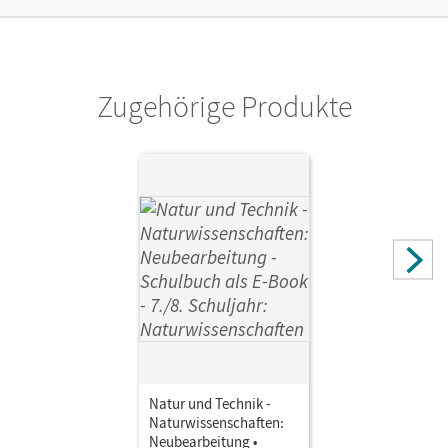
ein Jahr lang ergänzend zum Print-Titel nutzen möchten.
Diese Lizenz kann nur von Lehrkräften und Schulen
erworben werden.
Zugehörige Produkte
Verlag
Cornelsen Verlag
Autor/-in
Pätzelt, Cornelia; Bresler, Siegfried; Krönert, Reimund;
Lichtenberger, Jochim; Barheine, Barbara; Kuck, Carsten;
Gutmann, Anita; Krechel, Sandra; Theis, Sven; Leidinger,
Ruth
Natur und Technik -
Naturwissenschaften:
Neubearbeitung •