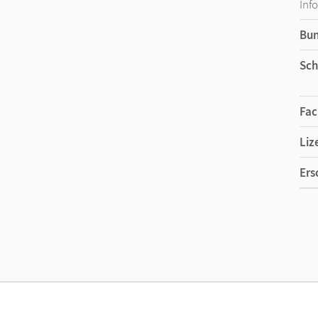
Inf
Bu
Sch
Fac
Liz
Ers
Liz
Ver
Her
Aut