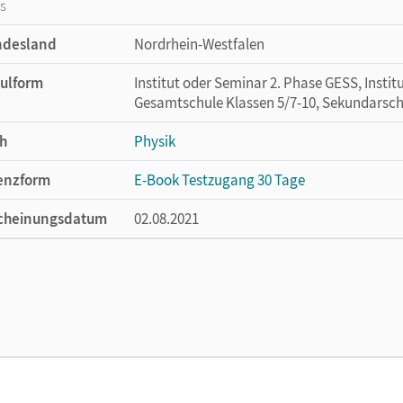
os
ndesland
Nordrhein-Westfalen
ulform
Institut oder Seminar 2. Phase GESS, Instit
Gesamtschule Klassen 5/7-10, Sekundarsch
h
Physik
enzform
E-Book Testzugang 30 Tage
cheinungsdatum
02.08.2021
enztext
Kostenloser Zugang, um das E-Book 30 Tage
lag
Cornelsen Verlag
ausgeber/-in
Muckenfuß, Heinz; Nordmeier, Volkhard
or/-in
Hellendrung, Holger; Bresler, Siegfried; S
Matthias; Lichtenberger, Jochim; Kuck, Car