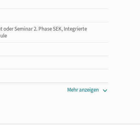
ut oder Seminar 2. Phase SEK, Integrierte
ule
 lang zu testen
Mehr anzeigen
chröder, Wilhelm; Heepmann, Bernd; Pollmann,
sten; Hörter, Christian