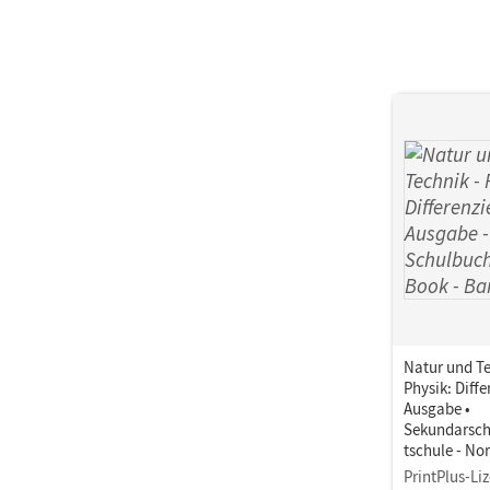
Natur und Te
Physik: Diff
Ausgabe •
Sekundarsc
tschule - No
Westfalen · 
PrintPlus-Li