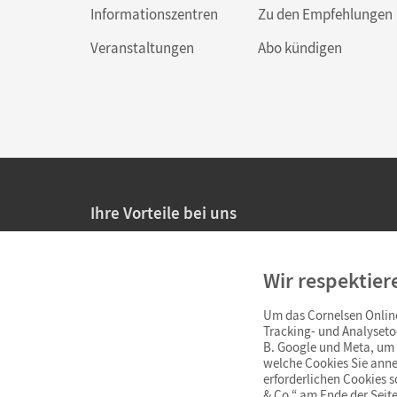
Informationszentren
Zu den Empfehlungen
Veranstaltungen
Abo kündigen
Ihre Vorteile bei uns
20% Prüfnachlass für Lehrkräfte
Wir respektier
Persönliche Angebote für Lehrkräfte
Um das Cornelsen Online
Sicheres Einkaufen mit SSL-Verschlüsselung
Tracking- und Analyseto
B. Google und Meta, um I
Verlängerte
Widerrufsfrist
von 4 Wochen
welche Cookies Sie anne
erforderlichen Cookies 
& Co.“ am Ende der Seite
Schnelle und einfache Retourenabwicklung