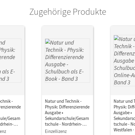
Zugehörige Produkte
chnik -
Natur und Technik -
Natur und T
erenzierende
Physik: Differenzierende
Physik: Dif
Ausgabe •
Ausgabe •
hule/Gesam
Sekundarschule/Gesam
Sekundars
rdrhein-
tschule - Nordrhein-
tschule - N
Band 3 •
Westfalen · Band 3 •
Westfalen ·
zenz
Einzellizenz