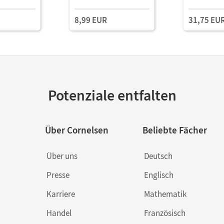
ls E-Book
Schulbuch als E-Book
Schulbuch 
Angebot
8,99 EUR
31,75 EU
Potenziale entfalten
Über Cornelsen
Beliebte Fächer
Über uns
Deutsch
Presse
Englisch
Karriere
Mathematik
Handel
Französisch