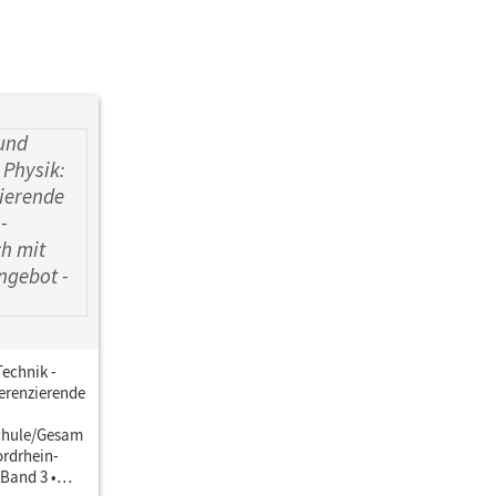
echnik -
ferenzierende
chule/Gesam
ordrhein-
 Band 3 •