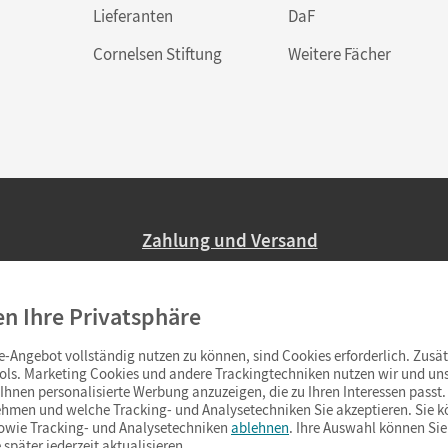
Lieferanten
DaF
Cornelsen Stiftung
Weitere Fächer
Zahlung und Versand
Nur 2,95 EUR Versandkosten in Deutsc
en Ihre Privatsphäre
Ab 59,– EUR Bestellwert liefern wir ve
(Lieferung in 3–6 Tagen).
-Angebot vollständig nutzen zu können, sind Cookies erforderlich. Zusät
ols. Marketing Cookies und andere Trackingtechniken nutzen wir und uns
hnen personalisierte Werbung anzuzeigen, die zu Ihren Interessen passt. 
hmen und welche Tracking- und Analysetechniken Sie akzeptieren. Sie k
sowie Tracking- und Analysetechniken
ablehnen
. Ihre Auswahl können Sie
 später jederzeit aktualisieren