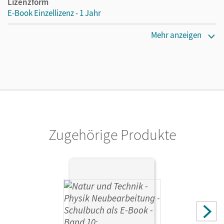
Lizenzform
E-Book Einzellizenz - 1 Jahr
Erscheinungsdatum
Mehr anzeigen
28.09.2022
Lizenztext
Die geeignete Lizenz für Lehrkräfte, Schulen oder
Privatpersonen, die nur mit dem E-Book arbeiten.
Verlag
Cornelsen Verlag
Zugehörige Produkte
Autor/-in
Ungelenk, Sven; Kiener, Peter; Hörter, Christian;
Hirschbolz, Nico; Bauer, Viola