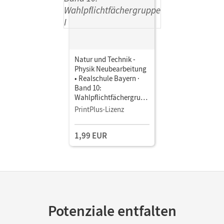
Natur und Technik -
Physik Neubearbeitung
• Realschule Bayern ·
Band 10:
Wahlpflichtfächergrupp
e I • Schulbuch als E-
PrintPlus-Lizenz
Book
1,99 EUR
Potenziale entfalten