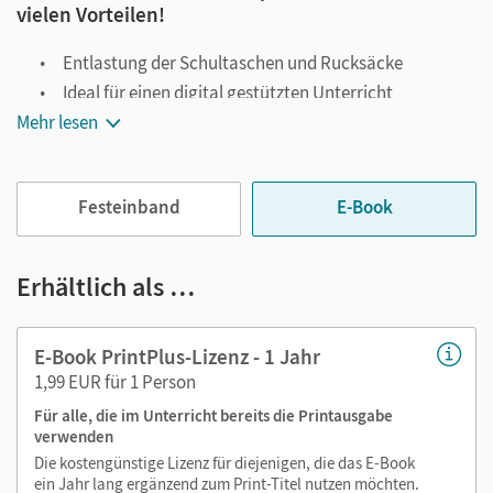
vielen Vorteilen!
Entlastung der Schultaschen und Rucksäcke
Ideal für einen digital gestützten Unterricht
Mehr lesen
Notiz- und Markierungsmöglichkeit
Jederzeit unkompliziert verfügbar
Viele digitale Funktionen unterstützen das Lehren und
Festeinband
E-Book
Lernen:
Notizen erstellen
Erhältlich als …
Markierungen setzen
Text ergänzen
E-Book PrintPlus-Lizenz - 1 Jahr
Lesezeichen hinzufügen
1,99 EUR für 1 Person
Suchen im Text
Für alle, die im Unterricht bereits die Printausgabe
Zoomen
verwenden
Die kostengünstige Lizenz für diejenigen, die das E-Book
ein Jahr lang ergänzend zum Print-Titel nutzen möchten.