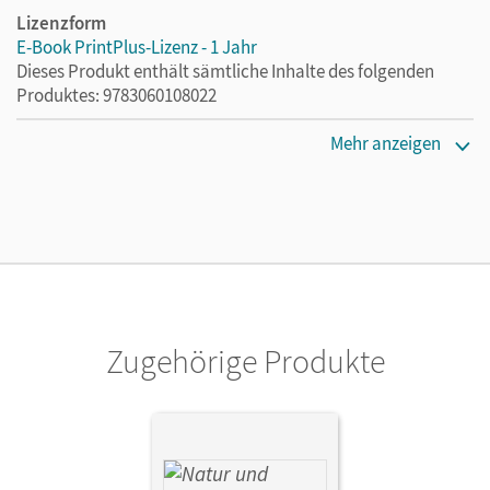
Lizenzform
E-Book PrintPlus-Lizenz - 1 Jahr
Dieses Produkt enthält sämtliche Inhalte des folgenden
Produktes: 9783060108022
Erscheinungsdatum
Mehr anzeigen
13.08.2021
Lizenztext
Die kostengünstige Lizenz für diejenigen, die das E-Book
ein Jahr lang ergänzend zum Print-Titel nutzen möchten.
Diese Lizenz kann nur von Lehrkräften und Schulen
erworben werden.
Zugehörige Produkte
Verlag
Cornelsen Verlag
Autor/-in
Hellendrung, Holger; Bresler, Siegfried; Krönert, Reimund;
Lenz, Steffen; Hundertmark, Michael; Theis, Sven