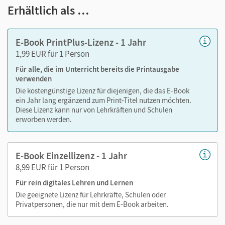
Notizen erstellen
Erhältlich als …
Markierungen setzen
Text ergänzen
E-Book PrintPlus-Lizenz - 1 Jahr
Lesezeichen hinzufügen
1,99 EUR für 1 Person
Suchen im Text
Für alle, die im Unterricht bereits die Printausgabe
Zoomen
verwenden
Die kostengünstige Lizenz für diejenigen, die das E-Book
ein Jahr lang ergänzend zum Print-Titel nutzen möchten.
Diese Lizenz kann nur von Lehrkräften und Schulen
erworben werden.
E-Book Einzellizenz - 1 Jahr
8,99 EUR für 1 Person
Für rein digitales Lehren und Lernen
Die geeignete Lizenz für Lehrkräfte, Schulen oder
Privatpersonen, die nur mit dem E-Book arbeiten.