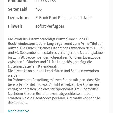
Produktnr.
1100022186
Seitenzahl
456
Lizenzform
E-Book PrintPlus-Lizenz - 1 Jahr
Hinweis
sofort verfügbar
Die PrintPlus-Lizenz berechtigt Nutzer/-innen, das E-
Book
mindestens 1 Jahr lang ergänzend zum Print-Titel
zu
nutzen: Die Einlösung eines Lizenzcodes zwischen dem 1. Juni
und 30. September eines Jahres verlängert die Nutzungsdauer
bis zum 30. September des Folgejahres. Wird ein Lizenzcode
zwischen 1. Oktober und 31. Mai eingelöst, beträgt die
Nutzungsdauer ein Kalenderjahr.
Die Lizenz kann nur von Lehrkräften und Schulen erworben
werden.
Im Rahmen der Bestellung müssen Sie bestätigen, dass Sie
bereits Print-Titel in dieser Anzahl einsetzen. Der Cornelsen
Verlag behält sich vor, dies stichprobenartig zu überprüfen.
Nachdem Sie den Bestellprozess abgeschlossen haben,
erhalten Sie die Lizenzcodes per Mail. Alternativ können Sie
die Codes j…
Mehr lesen