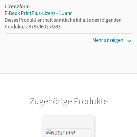
Lizenzform
E-Book PrintPlus-Lizenz - 1 Jahr
Dieses Produkt enthält sämtliche Inhalte des folgenden
Produktes: 9783060153893
Erscheinungsdatum
Mehr anzeigen
02.08.2021
Lizenztext
Die kostengünstige Lizenz für diejenigen, die das E-Book
ein Jahr lang ergänzend zum Print-Titel nutzen möchten.
Diese Lizenz kann nur von Lehrkräften und Schulen
erworben werden.
Zugehörige Produkte
Verlag
Cornelsen Verlag
Autor/-in
Mangold, Franz; Hellendrung, Holger; Bresler, Siegfried;
Lichtenberger, Jochim; Täubner, Claudia; Theis, Sven;