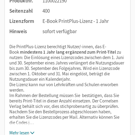
Produktnr.
1100022190
Seitenzahl
400
Lizenzform
E-Book PrintPlus-Lizenz - 1 Jahr
Hinweis
sofort verfügbar
Die PrintPlus-Lizenz berechtigt Nutzer/-innen, das E-
Book
mindestens 1 Jahr lang ergänzend zum Print-Titel
zu
nutzen: Die Einlösung eines Lizenzcodes zwischen dem 1. Juni
und 30. September eines Jahres verlängert die Nutzungsdauer
bis zum 30. September des Folgejahres. Wird ein Lizenzcode
zwischen 1. Oktober und 31. Mai eingelöst, beträgt die
Nutzungsdauer ein Kalenderjahr.
Die Lizenz kann nur von Lehrkräften und Schulen erworben
werden.
Im Rahmen der Bestellung müssen Sie bestätigen, dass Sie
bereits Print-Titel in dieser Anzahl einsetzen. Der Cornelsen
Verlag behält sich vor, dies stichprobenartig zu überprüfen.
Nachdem Sie den Bestellprozess abgeschlossen haben,
erhalten Sie die Lizenzcodes per Mail. Alternativ können Sie
die Codes j…
Mehr lesen