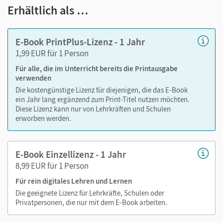
Notizen erstellen
Erhältlich als …
Markierungen setzen
Text ergänzen
E-Book PrintPlus-Lizenz - 1 Jahr
Lesezeichen hinzufügen
1,99 EUR für 1 Person
Suchen im Text
Für alle, die im Unterricht bereits die Printausgabe
Zoomen
verwenden
Die kostengünstige Lizenz für diejenigen, die das E-Book
ein Jahr lang ergänzend zum Print-Titel nutzen möchten.
Diese Lizenz kann nur von Lehrkräften und Schulen
erworben werden.
E-Book Einzellizenz - 1 Jahr
8,99 EUR für 1 Person
Für rein digitales Lehren und Lernen
Die geeignete Lizenz für Lehrkräfte, Schulen oder
Privatpersonen, die nur mit dem E-Book arbeiten.