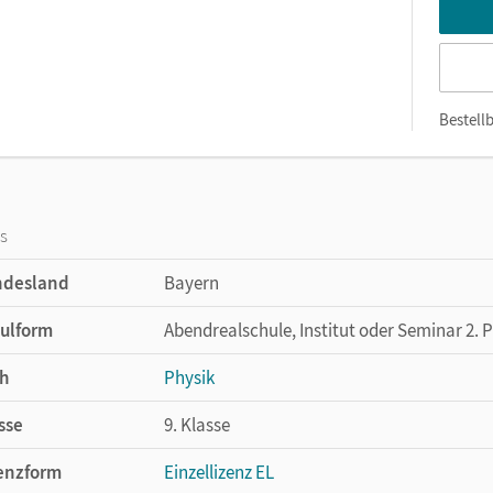
Bestellb
os
ndesland
Bayern
ulform
Abendrealschule, Institut oder Seminar 2. 
h
Physik
sse
9. Klasse
enzform
Einzellizenz EL