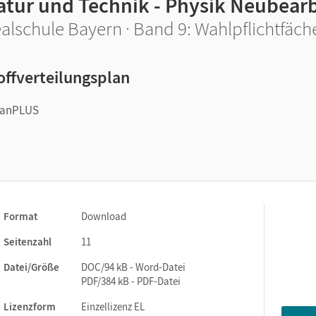
atur und Technik - Physik Neubear
alschule Bayern · Band 9: Wahlpflichtfäch
offverteilungsplan
planPLUS
n
Format
Download
Seitenzahl
11
Datei/Größe
DOC/94 kB - Word-Datei
PDF/384 kB - PDF-Datei
Lizenzform
Einzellizenz EL