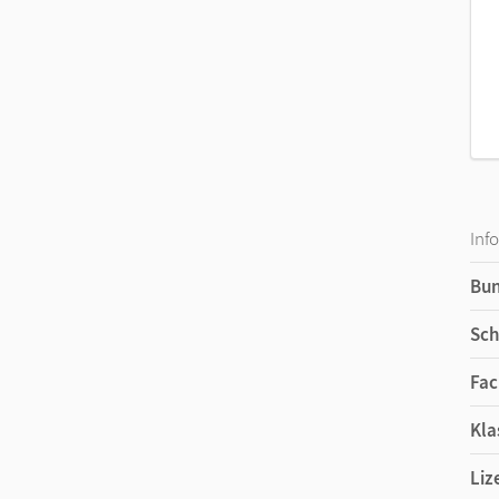
Inf
Bu
Sch
Fac
Kla
Liz