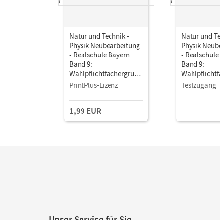
Natur und Technik -
Natur und Te
Physik Neubearbeitung
Physik Neub
• Realschule Bayern ·
• Realschule
Band 9:
Band 9:
Wahlpflichtfächergrupp
Wahlpflicht
e I • Schulbuch als E-
e I • Schulbu
PrintPlus-Lizenz
Testzugang
Book
Book
1,99 EUR
Unser Service für Sie