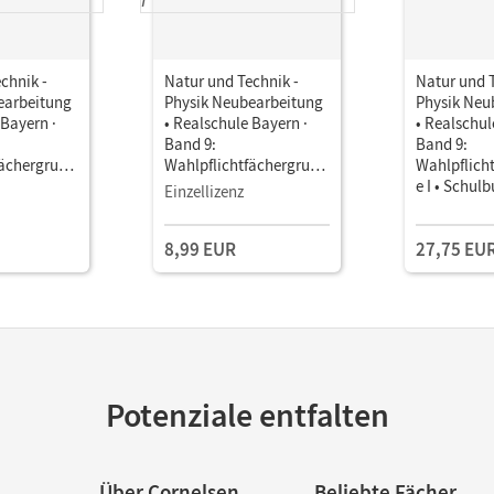
chnik -
Natur und Technik -
Natur und T
earbeitung
Physik Neubearbeitung
Physik Neu
 Bayern ·
• Realschule Bayern ·
• Realschul
Band 9:
Band 9:
fächergrupp
Wahlpflichtfächergrupp
Wahlpflich
ch als E-
e I • Schulbuch als E-
e I • Schul
Einzellizenz
Book
8,99 EUR
27,75 EU
Potenziale entfalten
Über Cornelsen
Beliebte Fächer