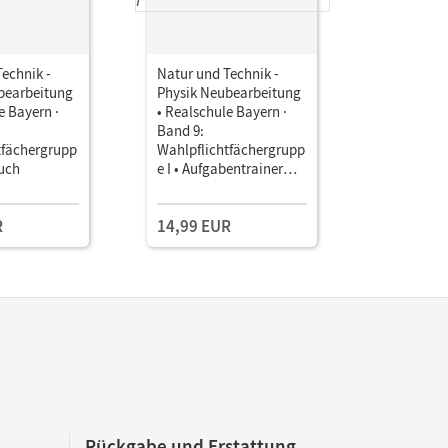
echnik -
Natur und Technik -
bearbeitung
Physik Neubearbeitung
e Bayern ·
• Realschule Bayern ·
Band 9:
tfächergrupp
Wahlpflichtfächergrupp
buch
e I • Aufgabentrainer
zum Selbstlernen
R
14,99 EUR
Rückgabe und Erstattung